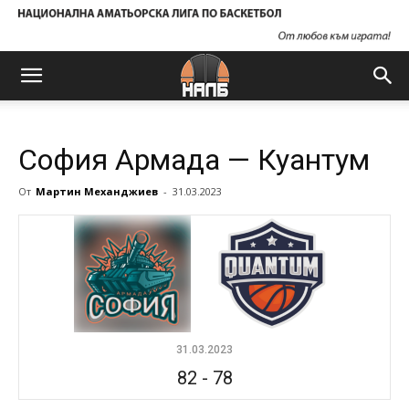
София Армада — Куантум
От
Мартин Механджиев
-
31.03.2023
31.03.2023
82
-
78