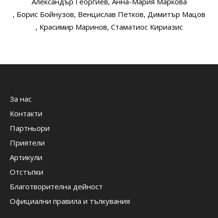
Александър Георгиев
, Анна-Мария Маркова
, Борис Бойнузов
, Венцислав Петков
, Димитър Мацов
, Красимир Маринов
, Стаматиос Кириазис
За нас
Контакти
Партньори
Приятели
Артикули
Отстъпки
Благотворителна дейност
Официални правила и тълкувания