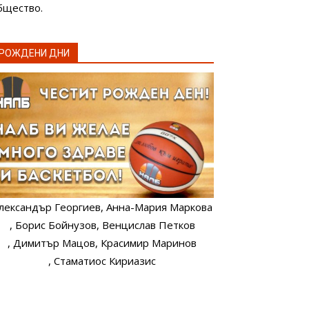
бщество.
РОЖДЕНИ ДНИ
лександър Георгиев
, Анна-Мария Маркова
, Борис Бойнузов
, Венцислав Петков
, Димитър Мацов
, Красимир Маринов
, Стаматиос Кириазис