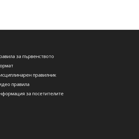
равила за първенството
ормат
исциплинарен правилник
идео правила
нформация за посетителите