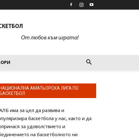
БОРИ
НАЦИОНАЛНА АМАТЬОРСКА ЛИГА ПО
БАСКЕТБОЛ
АЛБ има за цел да развива и
опуляризира баскетбола у нас, както и да
опринася за удоволствието и
бединението на баскетболното ни