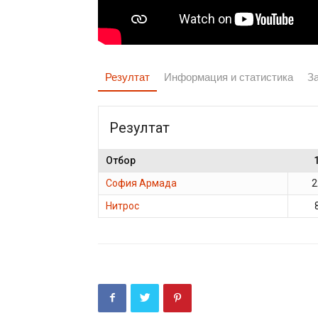
Резултат
Информация и статистика
З
Резултат
Отбор
София Армада
2
Нитрос