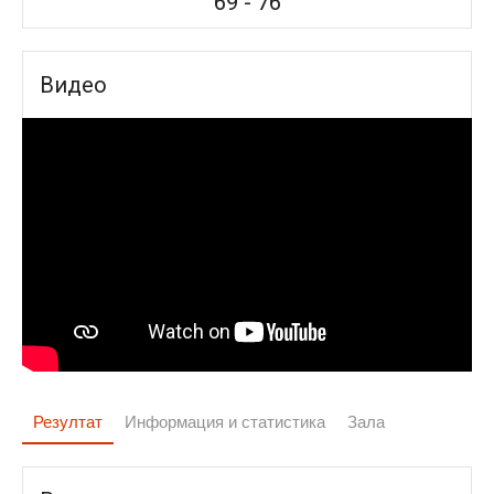
69
-
76
Видео
Резултат
Информация и статистика
Зала