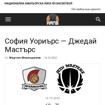
София Уориърс — Джедай
Мастърс
От
Мартин Механджиев
-
16.10.2022
16.10.2022