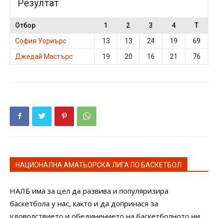
Резултат
Отбор
1
2
3
4
T
София Уориърс
13
13
24
19
69
Джедай Мастърс
19
20
16
21
76
НАЦИОНАЛНА АМАТЬОРСКА ЛИГА ПО БАСКЕТБОЛ
НАЛБ има за цел да развива и популяризира
баскетбола у нас, както и да допринася за
удоволствието и обединението на баскетболното ни