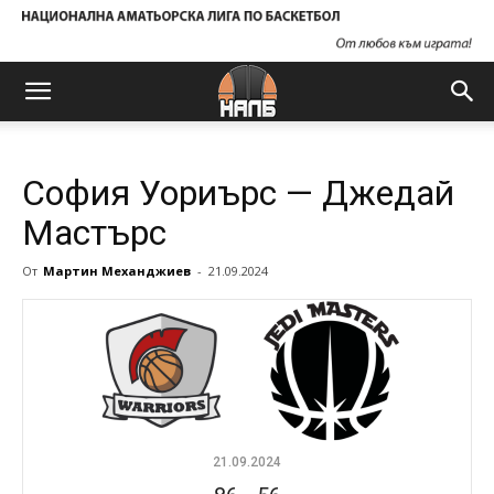
София Уориърс — Джедай
Мастърс
От
Мартин Механджиев
-
21.09.2024
21.09.2024