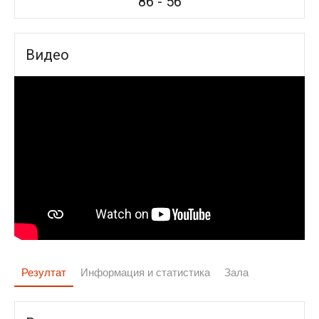
86
-
56
Видео
Резултат
Информация и статистика
Зала