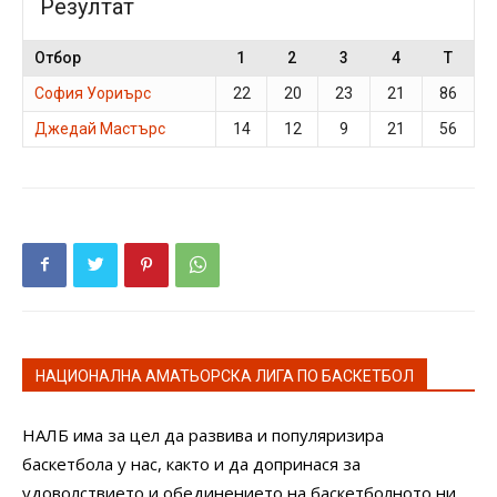
Резултат
Отбор
1
2
3
4
T
София Уориърс
22
20
23
21
86
Джедай Мастърс
14
12
9
21
56
НАЦИОНАЛНА АМАТЬОРСКА ЛИГА ПО БАСКЕТБОЛ
НАЛБ има за цел да развива и популяризира
баскетбола у нас, както и да допринася за
удоволствието и обединението на баскетболното ни