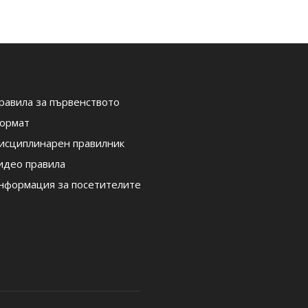
равила за първенството
ормат
исциплинарен правилник
идео правила
нформация за посетителите