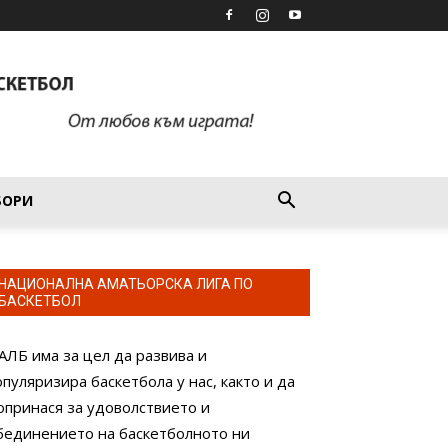
БОРИ
НАЦИОНАЛНА АМАТЬОРСКА ЛИГА ПО
БАСКЕТБОЛ
АЛБ има за цел да развива и
опуляризира баскетбола у нас, както и да
опринася за удоволствието и
бединението на баскетболното ни