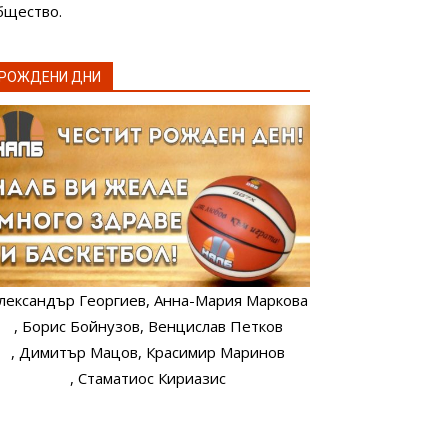
бщество.
РОЖДЕНИ ДНИ
лександър Георгиев
, Анна-Мария Маркова
, Борис Бойнузов
, Венцислав Петков
, Димитър Мацов
, Красимир Маринов
, Стаматиос Кириазис