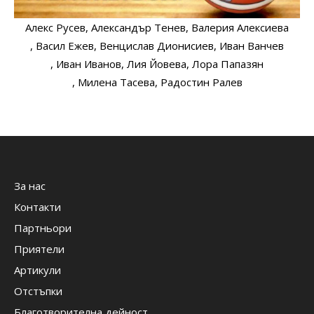
Алекс Русев
, Александър Тенев
, Валерия Алексиева
, Васил Ежев
, Венцислав Дионисиев
, Иван Ванчев
, Иван Иванов
, Лия Йовева
, Лора Папазян
, Милена Тасева
, Радостин Ралев
За нас
Контакти
Партньори
Приятели
Артикули
Отстъпки
Благотворителна дейност