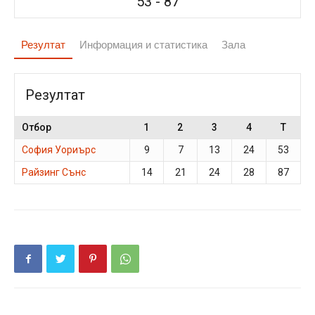
53
-
87
Резултат
Информация и статистика
Зала
Резултат
Отбор
1
2
3
4
T
София Уориърс
9
7
13
24
53
Райзинг Сънс
14
21
24
28
87