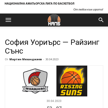
София Уориърс — Райзинг
Сънс
От
Мартин Механджиев
-
30.04.2023
30.04.2023