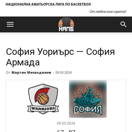
София Уориърс — София
Армада
От
Мартин Механджиев
-
09.03.2024
09.03.2024