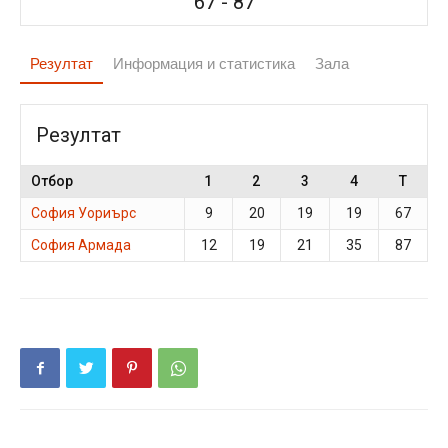
67
-
87
Резултат
Информация и статистика
Зала
Резултат
Отбор
1
2
3
4
T
София Уориърс
9
20
19
19
67
София Армада
12
19
21
35
87