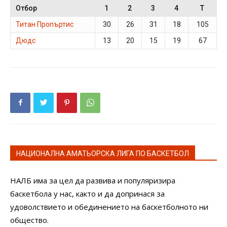
Отбор
1
2
3
4
T
Титан Пропъртис
30
26
31
18
105
Дюдс
13
20
15
19
67
НАЦИОНАЛНА АМАТЬОРСКА ЛИГА ПО БАСКЕТБОЛ
НАЛБ има за цел да развива и популяризира
баскетбола у нас, както и да допринася за
удоволствието и обединението на баскетболното ни
общество.