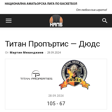
Титан Пропъртис — Дюдс
От
Мартин Механджиев
-
28.09.2024
28.09.2024
105
-
67