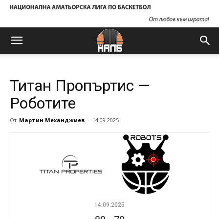
Титан Пропъртис —
Роботите
От
Мартин Механджиев
-
14.09.2025
14.09.2025