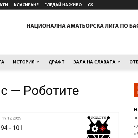
АТИ
КЛАСИРАНЕ
ГЛЕДАЙ НА ЖИВО
GS
ТА
ИСТОРИЯ
ДРАФТ
ЗАЛА НА СЛАВАТА
ОТ
с — Роботите
Н
п
19.12.2025
д
94
-
101
о