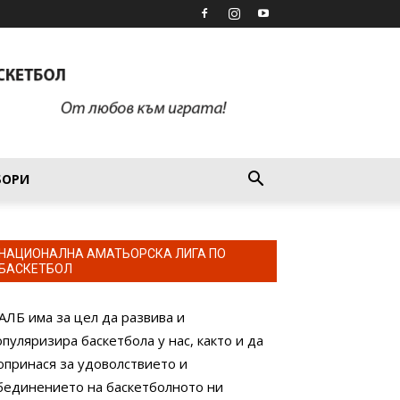
БОРИ
НАЦИОНАЛНА АМАТЬОРСКА ЛИГА ПО
БАСКЕТБОЛ
АЛБ има за цел да развива и
опуляризира баскетбола у нас, както и да
опринася за удоволствието и
бединението на баскетболното ни