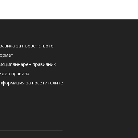
равила за първенството
ормат
исциплинарен правилник
идео правила
нформация за посетителите