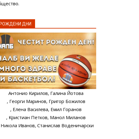
бщество.
РОЖДЕНИ ДНИ
Антонио Кирилов
, Галина Йотова
, Георги Маринов
, Григор Божилов
, Елена Василева
, Емил Горанов
, Кристиан Петков
, Манол Миланов
, Никола Иванов
, Станислав Воденичарски