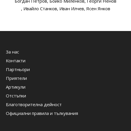
Богдан Петров
, Бойко Миленков
, Георги Ненов
, Ивайло Станков
, Иван Илчев
, Ясен Янков
За нас
Контакти
Партньори
Приятели
Артикули
Отстъпки
Благотворителна дейност
Официални правила и тълкувания