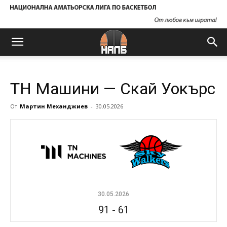
ТН Машини — Скай Уокърс
От
Мартин Механджиев
-
30.05.2026
30.05.2026
91
-
61