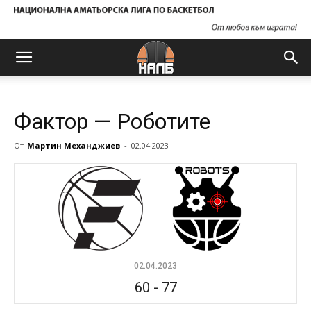
Фактор — Роботите
От
Мартин Механджиев
-
02.04.2023
02.04.2023
60
-
77