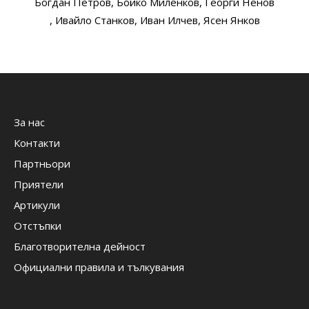
Богдан Петров
, Бойко Миленков
, Георги Ненов
, Ивайло Станков
, Иван Илчев
, Ясен Янков
За нас
Контакти
Партньори
Приятели
Артикули
Отстъпки
Благотворителна дейност
Официални правила и тълкувания