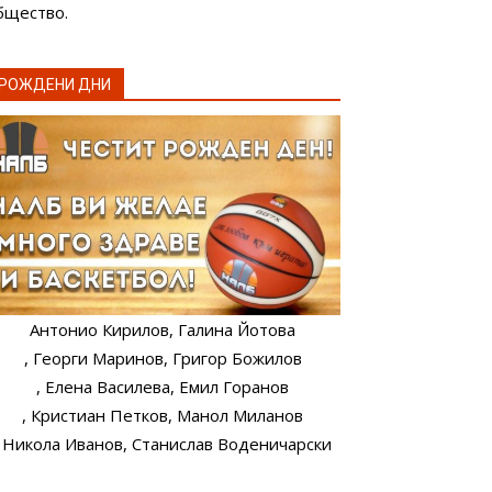
бщество.
РОЖДЕНИ ДНИ
Антонио Кирилов
, Галина Йотова
, Георги Маринов
, Григор Божилов
, Елена Василева
, Емил Горанов
, Кристиан Петков
, Манол Миланов
, Никола Иванов
, Станислав Воденичарски