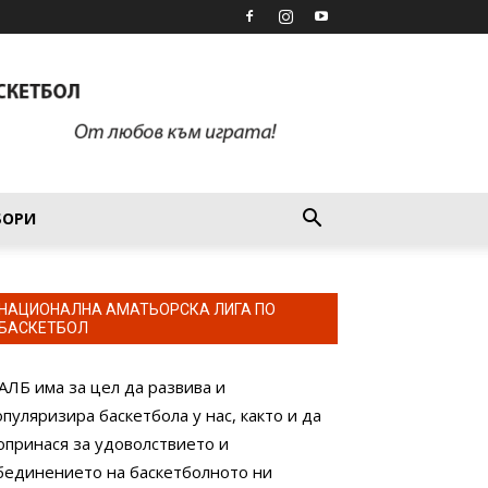
БОРИ
НАЦИОНАЛНА АМАТЬОРСКА ЛИГА ПО
БАСКЕТБОЛ
АЛБ има за цел да развива и
опуляризира баскетбола у нас, както и да
опринася за удоволствието и
бединението на баскетболното ни