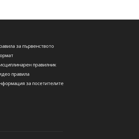
равила за първенството
ормат
исциплинарен правилник
идео правила
нформация за посетителите