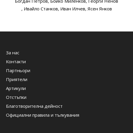
Богдан Петров
, Бойко Миленков
, Георги Ненов
, Ивайло Станков
, Иван Илчев
, Ясен Янков
За нас
Контакти
Партньори
Приятели
Артикули
Отстъпки
Благотворителна дейност
Официални правила и тълкувания