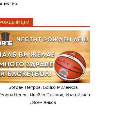
бщество.
РОЖДЕНИ ДНИ
Богдан Петров
, Бойко Миленков
 Георги Ненов
, Ивайло Станков
, Иван Илчев
, Ясен Янков