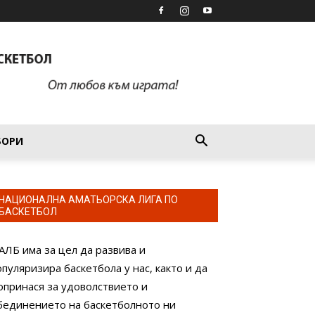
БОРИ
НАЦИОНАЛНА АМАТЬОРСКА ЛИГА ПО
БАСКЕТБОЛ
АЛБ има за цел да развива и
опуляризира баскетбола у нас, както и да
опринася за удоволствието и
бединението на баскетболното ни