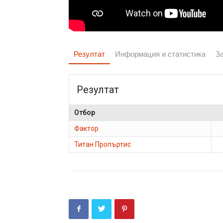
Резултат
Информация и статистика
З
Резултат
Отбор
Фактор
Титан Пропъртис