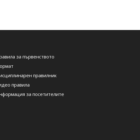
равила за първенството
ормат
исциплинарен правилник
идео правила
нформация за посетителите