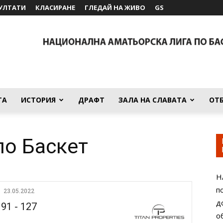
УЛТАТИ
КЛАСИРАНЕ
ГЛЕДАЙ НА ЖИВО
GS
ТА
ИСТОРИЯ
ДРАФТ
ЗАЛА НА СЛАВАТА
ОТ
о Баскет
Н
п
23.05.2022
д
91
-
127
о