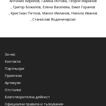
Антонио Кирилов
, Галина Йотова
, Георги Маринов
, Григор Божилов
, Елена Василева
, Емил Горанов
, Кристиан Петков
, Манол Миланов
, Никола Иванов
, Станислав Воденичарски
За нас
Контакти
Партньори
Приятели
Артикули
Отстъпки
Благотворителна дейност
Официални правила и тълкувания