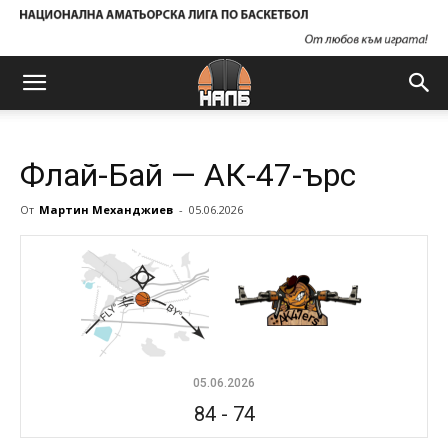
Флай-Бай — АК-47-ърс
От
Мартин Механджиев
-
05.06.2026
05.06.2026
84
-
74