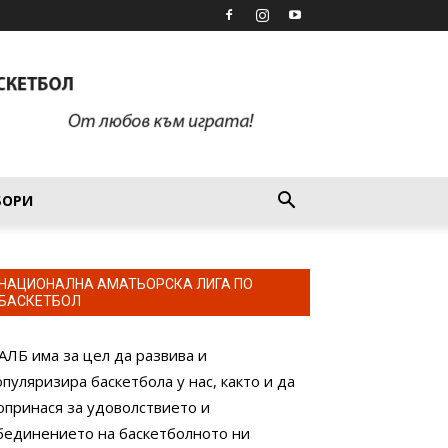
БОРИ
НАЦИОНАЛНА АМАТЬОРСКА ЛИГА ПО
БАСКЕТБОЛ
АЛБ има за цел да развива и
опуляризира баскетбола у нас, както и да
опринася за удоволствието и
бединението на баскетболното ни