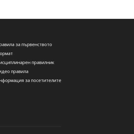
равила за първенството
ормат
исциплинарен правилник
идео правила
нформация за посетителите