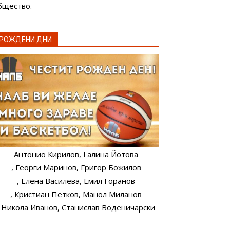
бщество.
РОЖДЕНИ ДНИ
Антонио Кирилов
, Галина Йотова
, Георги Маринов
, Григор Божилов
, Елена Василева
, Емил Горанов
, Кристиан Петков
, Манол Миланов
, Никола Иванов
, Станислав Воденичарски