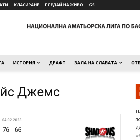
АТИ
КЛАСИРАНЕ
ГЛЕДАЙ НА ЖИВО
GS
ТА
ИСТОРИЯ
ДРАФТ
ЗАЛА НА СЛАВАТА
ОТ
ейс Джемс
Н
п
04.02.2023
д
76
-
66
о