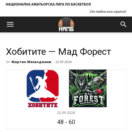
Хобитите — Мад Форест
От
Мартин Механджиев
-
22.09.2024
22.09.2024
48
-
60