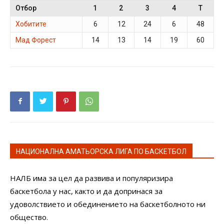
Отбор
1
2
3
4
T
Хобитите
6
12
24
6
48
Мад Форест
14
13
14
19
60
НАЦИОНАЛНА АМАТЬОРСКА ЛИГА ПО БАСКЕТБОЛ
НАЛБ има за цел да развива и популяризира
баскетбола у нас, както и да допринася за
удоволствието и обединението на баскетболното ни
общество.