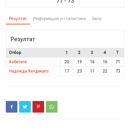
71
-
73
Резултат
Информация и статистика
Зала
Резултат
Отбор
1
2
3
4
T
Хобитите
20
19
16
16
71
Надежда Хендикапс
17
23
11
22
73