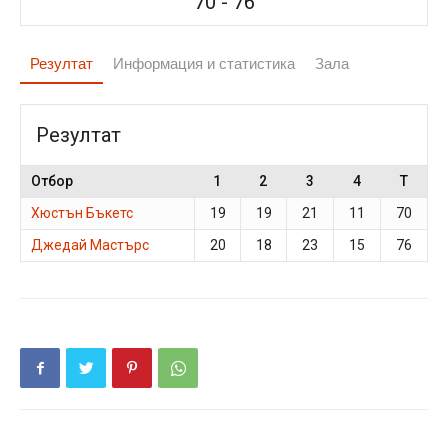
70
-
76
Резултат
Информация и статистика
Зала
Резултат
Отбор
1
2
3
4
T
Хюстън Бъкетс
19
19
21
11
70
Джедай Мастърс
20
18
23
15
76