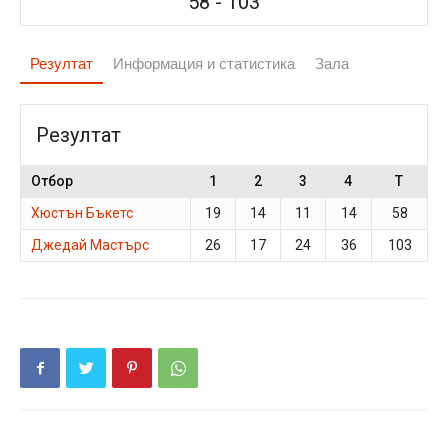
58
-
103
Резултат
Информация и статистика
Зала
Резултат
Отбор
1
2
3
4
T
Хюстън Бъкетс
19
14
11
14
58
Джедай Мастърс
26
17
24
36
103