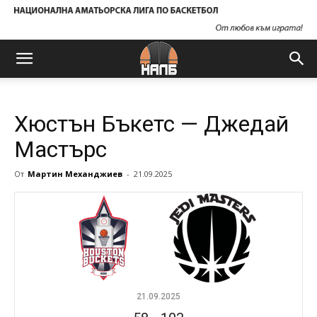
Хюстън Бъкетс — Джедай
Мастърс
От
Мартин Механджиев
-
21.09.2025
21.09.2025