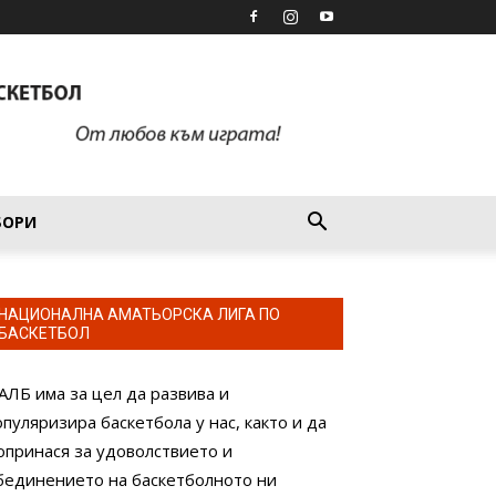
БОРИ
НАЦИОНАЛНА АМАТЬОРСКА ЛИГА ПО
БАСКЕТБОЛ
АЛБ има за цел да развива и
опуляризира баскетбола у нас, както и да
опринася за удоволствието и
бединението на баскетболното ни