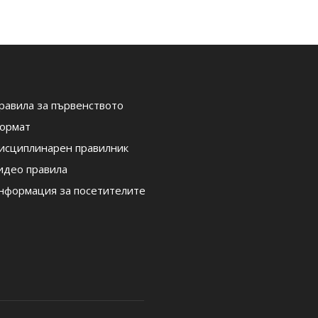
равила за първенството
ормат
исциплинарен правилник
идео правила
нформация за посетителите