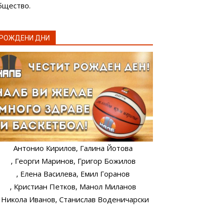
бщество.
РОЖДЕНИ ДНИ
Антонио Кирилов
, Галина Йотова
, Георги Маринов
, Григор Божилов
, Елена Василева
, Емил Горанов
, Кристиан Петков
, Манол Миланов
, Никола Иванов
, Станислав Воденичарски