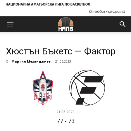
Хюстън Бъкетс — Фактор
От
Мартин Механджиев
-
21.06.2023
21.06.2023
77
-
73