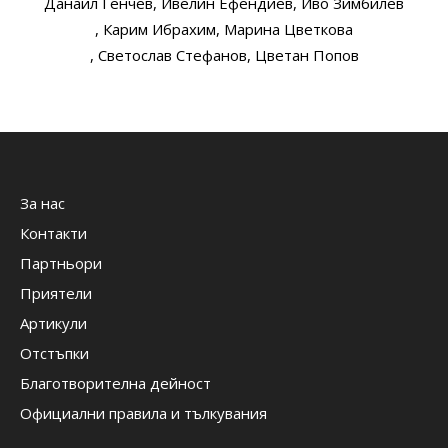
Данаил Генчев
, Ивелин Ефендиев
, Иво Зимбилев
, Карим Ибрахим
, Марина Цветкова
, Светослав Стефанов
, Цветан Попов
За нас
Контакти
Партньори
Приятели
Артикули
Отстъпки
Благотворителна дейност
Официални правила и тълкувания