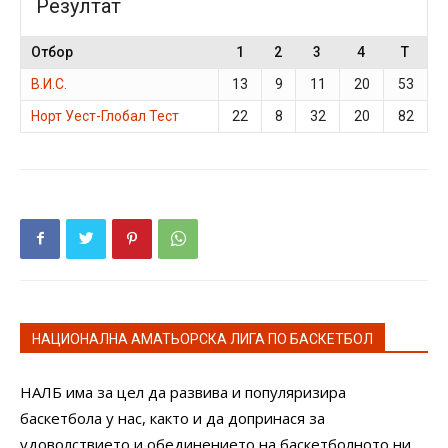
Резултат
Отбор
1
2
3
4
T
В.И.С.
13
9
11
20
53
Норт Уест-Глобал Тест
22
8
32
20
82
НАЦИОНАЛНА АМАТЬОРСКА ЛИГА ПО БАСКЕТБОЛ
НАЛБ има за цел да развива и популяризира
баскетбола у нас, както и да допринася за
удоволствието и обединението на баскетболното ни