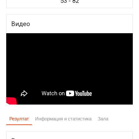
53
-
82
Видео
Резултат
Информация и статистика
Зала