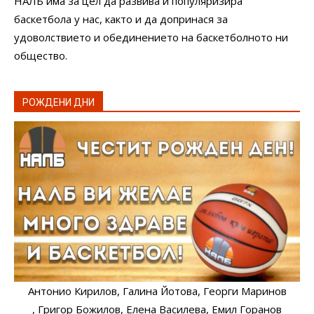
НАЛБ има за цел да развива и популяризира
баскетбола у нас, както и да допринася за
удоволствието и обединението на баскетболното ни
общество.
РОЖДЕНИ ДНИ
Антонио Кирилов
, Галина Йотова
, Георги Маринов
, Григор Божилов
, Елена Василева
, Емил Горанов