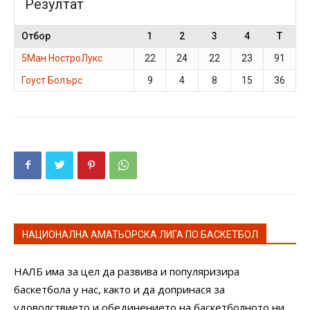
Резултат
Отбор
1
2
3
4
T
5Ман НостроЛукс
22
24
22
23
91
Гоуст Болърс
9
4
8
15
36
НАЦИОНАЛНА АМАТЬОРСКА ЛИГА ПО БАСКЕТБОЛ
НАЛБ има за цел да развива и популяризира
баскетбола у нас, както и да допринася за
удоволствието и обединението на баскетболното ни