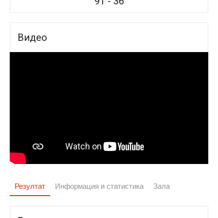
91
-
36
Видео
Резултат
Информация и статистика
Зала