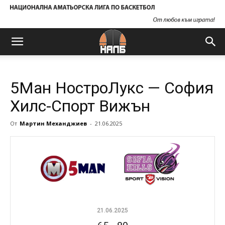
5Ман НостроЛукс — София
Хилс-Спорт Вижън
От
Мартин Механджиев
-
21.06.2025
21.06.2025