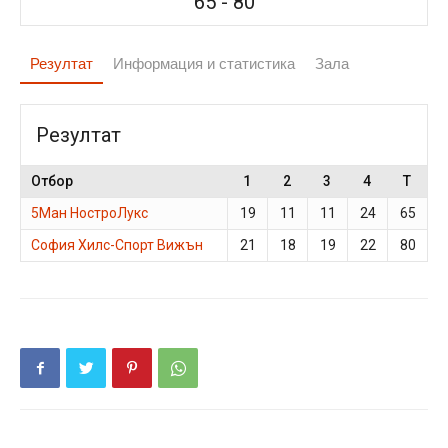
65
-
80
Резултат
Информация и статистика
Зала
Резултат
Отбор
1
2
3
4
T
5Ман НостроЛукс
19
11
11
24
65
София Хилс-Спорт Вижън
21
18
19
22
80