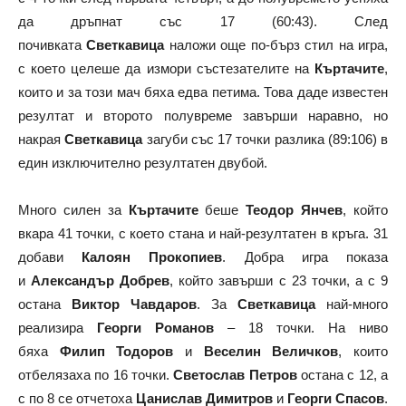
да дръпнат със 17 (60:43). След
почивката
Светкавица
наложи още по-бърз стил на игра,
с което целеше да измори състезателите на
Къртачите
,
които и за този мач бяха едва петима. Това даде известен
резултат и второто полувреме завърши наравно, но
накрая
Светкавица
загуби със 17 точки разлика (89:106) в
един изключително резултатен двубой.
Много силен за
Къртачите
беше
Теодор Янчев
, който
вкара 41 точки, с което стана и най-резултатен в кръга. 31
добави
Калоян Прокопиев
. Добра игра показа
и
Александър Добрев
, който завърши с 23 точки, а с 9
остана
Виктор Чавдаров
. За
Светкавица
най-много
реализира
Георги Романов
– 18 точки. На ниво
бяха
Филип Тодоров
и
Веселин Величков
, които
отбелязаха по 16 точки.
Светослав Петров
остана с 12, а
с по 8 се отчетоха
Цанислав Димитров
и
Георги Спасов
.