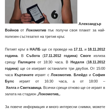
Александър
Войнов
от
Локомотив
пък получи своя плакет за най-
полезен състезател на третия кръг.
Петият кръг в
НАЛБ
ще се проведе на
17.11.
и
18.11.2012
година
. В
Събота
(
17.11.2012 година
)
Своге
излиза
срещу
Паляците
от 18:30 часа. В
Неделя
(
18.11.2012
година
) ще се изиграят останалите три двубоя. От 15:00
часа
Къртачите
играят с
Локомотив
.
Блейдс
и
София
Булс
играят от 16:30 часа, а от 18:00 –
Хелга
и
Светкавица
. Всички срещи отново ще се играят в
залата на стадион „
Локомотив
„.
За повече информация и много интересни снимки, можете