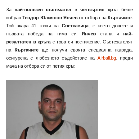
За
най-полезен състезател в четвъртия кръг
беше
избран
Теодор Юлиянов Янчев
от отбора на
Къртачите
.
Той вкара 41 точки на
Светкавица
, с което донесе и
първата победа на тима си.
Янчев
стана и
най-
резултатен в кръга
с това си постижение. Състезателят
на
Къртачите
ще получи своята специална награда,
осигурена с любезното съдействие на
Airball.bg
, преди
мача на отбора си от петия кръг.