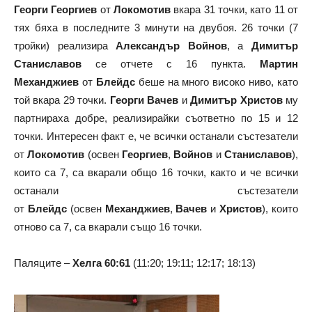
Георги Георгиев
от
Локомотив
вкара 31 точки, като 11 от
тях бяха в последните 3 минути на двубоя. 26 точки (7
тройки) реализира
Александър Войнов
, а
Димитър
Станиславов
се отчете с 16 пункта.
Мартин
Механджиев
от
Блейдс
беше на много високо ниво, като
той вкара 29 точки.
Георги Вачев
и
Димитър Христов
му
партнираха добре, реализирайки съответно по 15 и 12
точки. Интересен факт е, че всички останали състезатели
от
Локомотив
(освен
Георгиев
,
Войнов
и
Станиславов
),
които са 7, са вкарали общо 16 точки, както и че всички
останали състезатели
от
Блейдс
(освен
Механджиев
,
Вачев
и
Христов
), които
отново са 7, са вкарали също 16 точки.
Паляците –
Хелга
60:61
(11:20; 19:11; 12:17; 18:13)