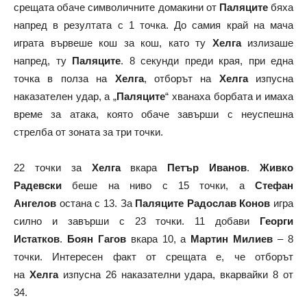
срещата обаче символичните домакини от
Паляците
бяха
напред в резултата с 1 точка. До самия край на мача
играта вървеше кош за кош, като ту
Хелга
излизаше
напред, ту
Паляците
. 8 секунди преди края, при една
точка в полза на
Хелга
, отборът на
Хелга
изпусна
наказателен удар, а „
Паляците
“ хванаха борбата и имаха
време за атака, която обаче завърши с неуспешна
стрелба от зоната за три точки.
22 точки за
Хелга
вкара
Петър Иванов
.
Живко
Радевски
беше на ниво с 15 точки, а
Стефан
Ангелов
остана с 13. За
Паляците
Радослав Конов
игра
силно и завърши с 23 точки. 11 добави
Георги
Истатков
.
Боян Гагов
вкара 10, а
Мартин Милиев
– 8
точки. Интересен факт от срещата е, че отборът
на
Хелга
изпусна 26 наказателни удара, вкарвайки 8 от
34.