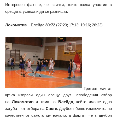
Интересен факт е, че всички, които взеха участие в
срещата, успяха и да се разпишат.
Локомотив
– Блейдс
89:72
(27:20; 17:13; 19:16; 26:23)
Третият мач от
кръга изправи един срещу друг непобедения отбор
на
Локомотив
и тима на
Блейдс
, който имаше една
загуба – от отбора на
Своге
. Двубоят беше изключително
качествен от самото му начало, а фактът, че в двубоя