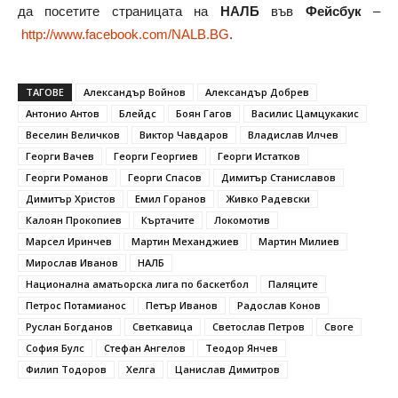
да посетите страницата на
НАЛБ
във
Фейсбук
–
http://www.facebook.com/NALB.BG
.
ТАГОВЕ
Александър Войнов
Александър Добрев
Антонио Антов
Блейдс
Боян Гагов
Василис Цамцукакис
Веселин Величков
Виктор Чавдаров
Владислав Илчев
Георги Вачев
Георги Георгиев
Георги Истатков
Георги Романов
Георги Спасов
Димитър Станиславов
Димитър Христов
Емил Горанов
Живко Радевски
Калоян Прокопиев
Къртачите
Локомотив
Марсел Иринчев
Мартин Механджиев
Мартин Милиев
Мирослав Иванов
НАЛБ
Национална аматьорска лига по баскетбол
Паляците
Петрос Потамианос
Петър Иванов
Радослав Конов
Руслан Богданов
Светкавица
Светослав Петров
Своге
София Булс
Стефан Ангелов
Теодор Янчев
Филип Тодоров
Хелга
Цанислав Димитров