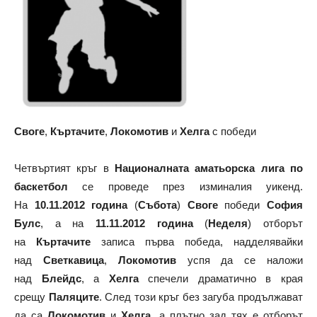
Своге
,
Къртачите
,
Локомотив
и
Хелга
с победи
Четвъртият кръг в
Националната аматьорска лига по
баскетбол
се проведе през изминалия уикенд.
На
10.11.2012 година
(
Събота
)
Своге
победи
София
Булс
, а на
11.11.2012 година
(
Неделя
) отборът
на
Къртачите
записа първа победа, надделявайки
над
Светкавица
,
Локомотив
успя да се наложи
над
Блейдс
, а
Хелга
спечели драматично в края
срещу
Паляците
. След този кръг без загуба продължават
да са
Локомотив
и
Хелга
, а плътно зад тях е отборът