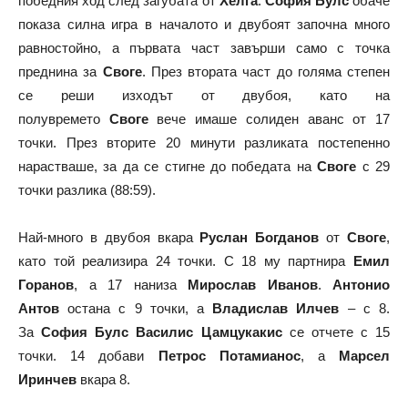
победния ход след загубата от
Хелга
.
София Булс
обаче
показа силна игра в началото и двубоят започна много
равностойно, а първата част завърши само с точка
преднина за
Своге
. През втората част до голяма степен
се реши изходът от двубоя, като на
полувремето
Своге
вече имаше солиден аванс от 17
точки. През вторите 20 минути разликата постепенно
нарастваше, за да се стигне до победата на
Своге
с 29
точки разлика (88:59).
Най-много в двубоя вкара
Руслан Богданов
от
Своге
,
като той реализира 24 точки. С 18 му партнира
Емил
Горанов
, а 17 наниза
Мирослав Иванов
.
Антонио
Антов
остана с 9 точки, а
Владислав Илчев
– с 8.
За
София Булс
Василис Цамцукакис
се отчете с 15
точки. 14 добави
Петрос Потамианос
, а
Марсел
Иринчев
вкара 8.