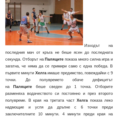
Изходът на
последния мач от кръга не беше ясен до последната
секунда. Отборът на
Паляците
показа много силна игра и
загатна, че няма да се примири само с една победа. В
първите минути
Хелга
имаше предимство, повеждайки с 9
точки. До полувремето обаче дефицитът
на
Паляците
беше сведен до 1 точка. Отборите
разменяха водачеството си постоянно и през второто
полувреме. В края на третата част
Хелга
показа леко
надмощие и успя да дръпне с 6 точки преди
заключителните 10 минути. 4 минути преди края на