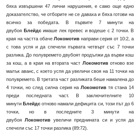
бяха извършени 47 лични нарушения, е само още едно
доказателство, че отборите не се даваха и бяха готови на
всичко за победата. В първите 7 минути на
двубоя
Блейдс
имаше лек превес и водеше с 2 точки. В
края на частта обаче
Локомотив
направи серия от 10:2, а
с това успя и да спечели първата четвърт със 7 точки
разлика. До полувремето двубоят продължи да върви кош
за кош, а в края на втората част
Локомотив
отново взе
малък аванс, с което успя да увеличи своя на 11 точки на
полувремето. В третата част разликата беше намалена до
4 точки, но след силна серия на
Локомотив
тя стана 14
преди последната част. В заключителните 10
минути
Блейдс
отново намали дефицита си, този път до 6
точки, но в последните 3 минути на
двубоя
Локомотив
увеличи преднината си и успя да
спечели със 17 точки разлика (89:72).