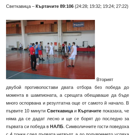
Светкавица –
Къртачите
89:106
(24:28; 19:32; 19:24; 27:22)
Вторият
двубой противопостави двата отбора без победа до
момента в шампионата, а срещата обещаваше да бъде
много оспорвана и резултатна още от самото й начало. В
първите 10 минути
Светкавица
и
Къртачите
показаха, че
няма да се дадат лесно и ще се борят до последно за
първата си победа в
НАЛБ
. Символичните гости поведоха
с 4 точки след първата четвърт, а до полувремето успяха