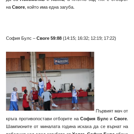
на
Своге
, който има една загуба.
София Булс –
Своге
59:88
(14:15; 16:32; 12:19; 17:22)
Първият мач от
кръга противопостави отборите на
София Булс
и
Своге
.
Шампионите от миналата година искаха да се върнат на