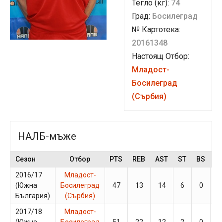
Тегло (кг):
74
Град:
Босилеград
№ Картотека:
20161348
Настоящ Отбор:
Младост-
Босилеград
(Сърбия)
НАЛБ-мъже
Сезон
Отбор
PTS
REB
AST
ST
BS
G
2016/17
Младост-
(Южна
Босилеград
47
13
14
6
0
4
България)
(Сърбия)
2017/18
Младост-