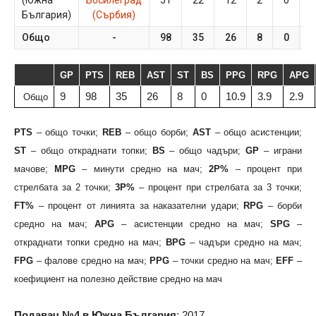
(Южна
Босилеград
51
22
12
2
0
5
България)
(Сърбия)
Общо
-
98
35
26
8
0
9
GP
PTS
REB
AST
ST
BS
PPG
RPG
APG
9
98
35
26
8
0
10.9
3.9
2.9
Общо
PTS
– общо точки;
REB
– общо борби;
AST
– общо асистенции;
ST
– общо откраднати топки;
BS
– общо чадъри;
GP
– играни
мачове;
MPG
– минути средно на мач;
2P%
– процент при
стрелбата за 2 точки;
3P%
– процент при стрелбата за 3 точки;
FT%
– процент от линията за наказателни удари;
RPG
– борби
средно на мач;
APG
– асистенции средно на мач;
SPG
–
откраднати топки средно на мач;
BPG
– чадъри средно на мач;
FPG
– фалове средно на мач;
PPG
– точки средно на мач;
EFF
–
коефициент на полезно действие средно на мач
Подавач №4 в Южна България
: 2017