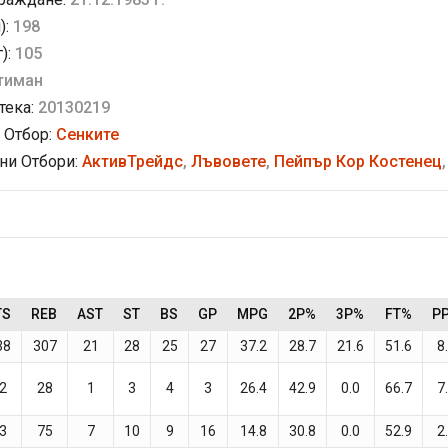
):
198
г):
105
тиман
тека:
20130219
 Отбор:
Сенките
и Отбори:
АктивТрейдс
,
Лъвовете
,
Пейпър Кор Костенец
TS
REB
AST
ST
BS
GP
MPG
2P%
3P%
FT%
P
38
307
21
28
25
27
37.2
28.7
21.6
51.6
8
2
28
1
3
4
3
26.4
42.9
0.0
66.7
7
3
75
7
10
9
16
14.8
30.8
0.0
52.9
2