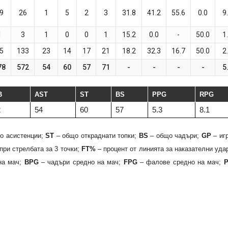
9
26
1
5
2
3
31.8
41.2
55.6
0.0
9
1
3
1
0
0
1
15.2
0.0
-
50.0
1
5
133
23
14
17
21
18.2
32.3
16.7
50.0
2
78
572
54
60
57
71
-
-
-
-
5
B
AST
ST
BS
PPG
RPG
2
54
60
57
5.3
8.1
о асистенции;
ST
– общо откраднати топки;
BS
– общо чадъри;
GP
– иг
при стрелбата за 3 точки;
FT%
– процент от линията за наказателни уда
на мач;
BPG
– чадъри средно на мач;
FPG
– фалове средно на мач;