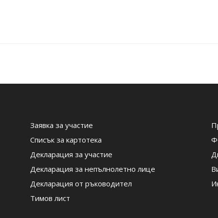
Заявка за участие
П
Списък за картотека
Ф
Декларация за участие
Д
Декларация за непълнолетно лице
В
Декларация от ръководител
И
Тимов лист