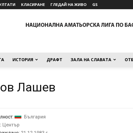
УЛТАТИ
КЛАСИРАНЕ
ГЛЕДАЙ НА ЖИВО
GS
ТА
ИСТОРИЯ
ДРАФТ
ЗАЛА НА СЛАВАТА
ОТ
тов Лашев
лност:
България
:
Център
 раждане:
21.12.1983 г.