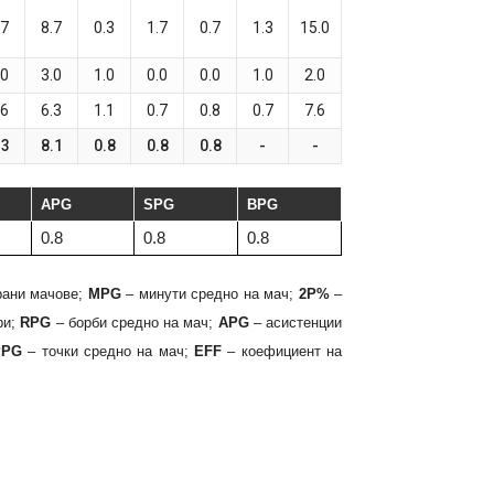
.7
8.7
0.3
1.7
0.7
1.3
15.0
.0
3.0
1.0
0.0
0.0
1.0
2.0
.6
6.3
1.1
0.7
0.8
0.7
7.6
.3
8.1
0.8
0.8
0.8
-
-
APG
SPG
BPG
0.8
0.8
0.8
рани мачове;
MPG
– минути средно на мач;
2P%
–
ри;
RPG
– борби средно на мач;
APG
– асистенции
PPG
– точки средно на мач;
EFF
– коефициент на