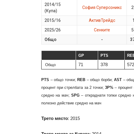
2014/15
София Суперсоникс
2
(Купа)
2015/16
АктивТрейдс
2025/26
Сенките
5
Общо
-
3
GP
PTS
RE
71
378
57
Общо
PTS
– общо точки;
REB
– общо борби;
AST
– общ
процент при стрелбата за 2 точки;
3P%
– процент 
средно на мач;
SPG
– откраднати топки средно 
полезно действие средно на мач
Трето място
: 2015
Трето място за Купата
: 2014