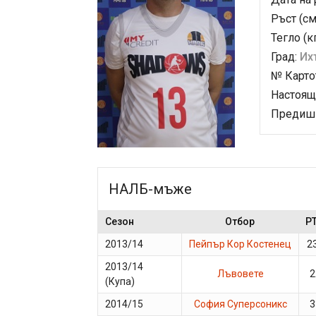
Ръст (см
Тегло (к
Град:
Их
№ Карто
Настоящ
Предишн
НАЛБ-мъже
Сезон
Отбор
P
2013/14
Пейпър Кор Костенец
2
2013/14
Лъвовете
2
(Купа)
2014/15
София Суперсоникс
3