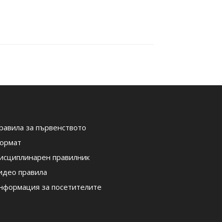
равила за първенството
ормат
исциплинарен правилник
идео правила
нформация за посетителите