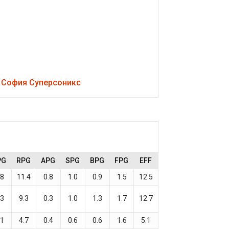
,
София Суперсоникс
PG
RPG
APG
SPG
BPG
FPG
EFF
.8
11.4
0.8
1.0
0.9
1.5
12.5
.3
9.3
0.3
1.0
1.3
1.7
12.7
.1
4.7
0.4
0.6
0.6
1.6
5.1