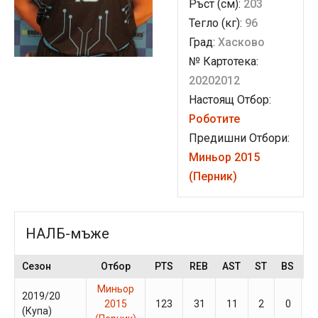
Ръст (см):
203
Тегло (кг):
96
Град:
Хасково
№ Картотека:
20202012
Настоящ Отбор:
Роботите
Предишни Отбори:
Миньор 2015
(Перник)
НАЛБ-мъже
Сезон
Отбор
PTS
REB
AST
ST
BS
G
Миньор
2019/20
2015
123
31
11
2
0
5
(Купа)