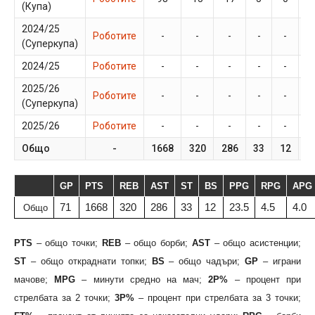
(Купа)
2024/25
Роботите
-
-
-
-
-
-
(Суперкупа)
2024/25
Роботите
-
-
-
-
-
-
2025/26
Роботите
-
-
-
-
-
-
(Суперкупа)
2025/26
Роботите
-
-
-
-
-
-
Общо
-
1668
320
286
33
12
7
GP
PTS
REB
AST
ST
BS
PPG
RPG
APG
71
1668
320
286
33
12
23.5
4.5
4.0
Общо
PTS
– общо точки;
REB
– общо борби;
AST
– общо асистенции;
ST
– общо откраднати топки;
BS
– общо чадъри;
GP
– играни
мачове;
MPG
– минути средно на мач;
2P%
– процент при
стрелбата за 2 точки;
3P%
– процент при стрелбата за 3 точки;