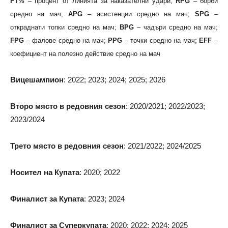
FT%
– процент от линията за наказателни удари;
RPG
– борби
средно на мач;
APG
– асистенции средно на мач;
SPG
–
откраднати топки средно на мач;
BPG
– чадъри средно на мач;
FPG
– фалове средно на мач;
PPG
– точки средно на мач;
EFF
–
коефициент на полезно действие средно на мач
Вицешампион
: 2022; 2023; 2024; 2025; 2026
Второ място в редовния сезон
: 2020/2021; 2022/2023;
2023/2024
Трето място в редовния сезон
: 2021/2022; 2024/2025
Носител на Купата
: 2020; 2022
Финалист за Купата
: 2023; 2024
Финалист за Суперкупата
: 2020; 2022; 2024; 2025