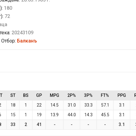
):
180
г):
72
аца
тека:
20243109
 Отбор:
Балканъ
T
ST
BS
GP
MPG
2P%
3P%
FT%
PPG
2
18
1
22
14.5
31.0
33.3
57.1
3.1
6
15
1
19
13.9
44.0
14.3
45.5
3.1
8
33
2
41
-
-
-
-
3.1