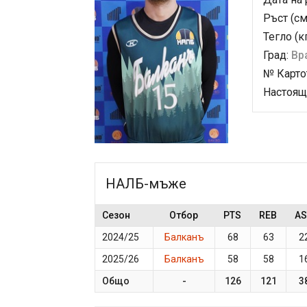
Ръст (см
Тегло (к
Град:
Вр
№ Карто
Настоящ
НАЛБ-мъже
Сезон
Отбор
PTS
REB
AS
2024/25
Балканъ
68
63
2
2025/26
Балканъ
58
58
1
Общо
-
126
121
3