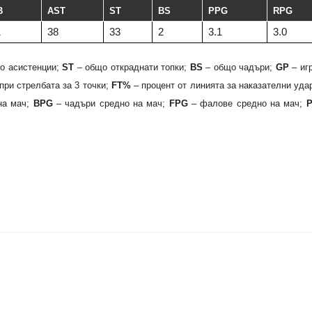
B
AST
ST
BS
PPG
RPG
1
38
33
2
3.1
3.0
о асистенции;
ST
– общо откраднати топки;
BS
– общо чадъри;
GP
– иг
при стрелбата за 3 точки;
FT%
– процент от линията за наказателни уда
на мач;
BPG
– чадъри средно на мач;
FPG
– фалове средно на мач;