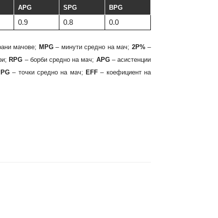
APG
SPG
BPG
0.9
0.8
0.0
рани мачове;
MPG
– минути средно на мач;
2P%
–
ри;
RPG
– борби средно на мач;
APG
– асистенции
PPG
– точки средно на мач;
EFF
– коефициент на