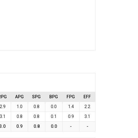
RPG
APG
SPG
BPG
FPG
EFF
2.9
1.0
0.8
0.0
1.4
2.2
3.1
0.8
0.8
0.1
0.9
3.1
3.0
0.9
0.8
0.0
-
-