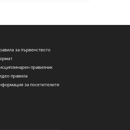
равила за първенството
ормат
исциплинарен правилник
идео правила
нформация за посетителите