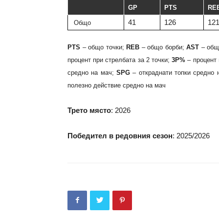
GP
PTS
RE
41
126
12
Общо
PTS
– общо точки;
REB
– общо борби;
AST
– общ
процент при стрелбата за 2 точки;
3P%
– процент 
средно на мач;
SPG
– откраднати топки средно 
полезно действие средно на мач
Трето място
: 2026
Победител в редовния сезон
: 2025/2026