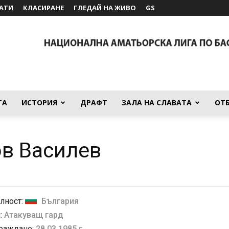
АТИ
КЛАСИРАНЕ
ГЛЕДАЙ НА ЖИВО
GS
ТА
ИСТОРИЯ
ДРАФТ
ЗАЛА НА СЛАВАТА
ОТ
в Василев
лност:
България
:
Атакуващ гард
 раждане:
28.03.1985 г.