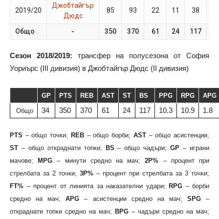
Джобтайгър
2019/20
85
93
22
11
38
1
Дюдс
Общо
-
350
370
61
24
117
3
Сезон 2018/2019:
трансфер на полусезона от София
Уориърс (III дивизия) в Джобтайгър Дюдс (II дивизия)
GP
PTS
REB
AST
ST
BS
PPG
RPG
APG
34
350
370
61
24
117
10.3
10.9
1.8
Общо
PTS
– общо точки;
REB
– общо борби;
AST
– общо асистенции;
ST
– общо откраднати топки;
BS
– общо чадъри;
GP
– играни
мачове;
MPG
– минути средно на мач;
2P%
– процент при
стрелбата за 2 точки;
3P%
– процент при стрелбата за 3 точки;
FT%
– процент от линията за наказателни удари;
RPG
– борби
средно на мач;
APG
– асистенции средно на мач;
SPG
–
откраднати топки средно на мач;
BPG
– чадъри средно на мач;