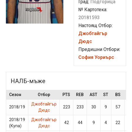
Град:
Подгорица
№ Картотека:
20181593
Настоящ Отбор:
Джобтайгър
Дюдс
Предишни Отбори:
София Уориърс
НАЛБ-мъже
Сезон
Отбор
PTS
REB
AST
ST
BS
G
Джобтайгър
2018/19
223
233
30
9
57
1
Дюдс
2018/19
Джобтайгър
42
44
9
4
22
4
(Купа)
Дюдс