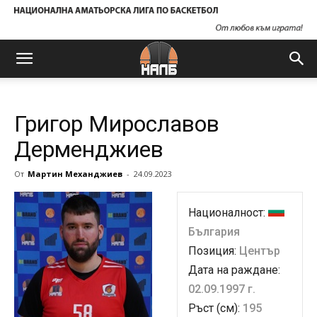
Григор Мирославов
Дерменджиев
От
Мартин Механджиев
-
24.09.2023
Националност:
България
Позиция:
Център
Дата на раждане:
02.09.1997 г.
Ръст (см):
195