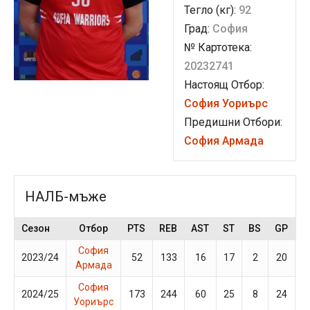
Тегло (кг):
92
Град:
София
№ Картотека:
20232741
Настоящ Отбор:
София Уориърс
Предишни Отбори:
София Армада
НАЛБ-мъже
Сезон
Отбор
PTS
REB
AST
ST
BS
GP
M
София
2023/24
52
133
16
17
2
20
1
Армада
София
2024/25
173
244
60
25
8
24
2
Уориърс