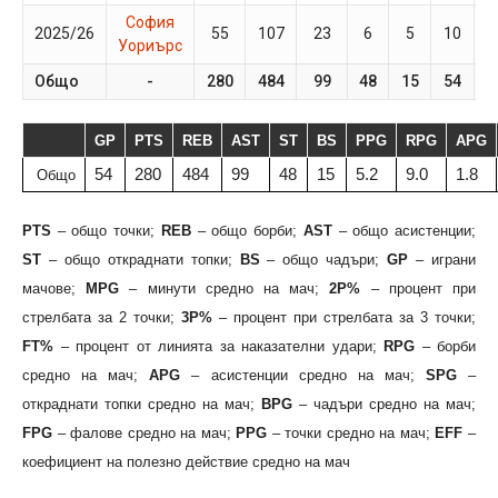
София
2025/26
55
107
23
6
5
10
2
Уориърс
Общо
-
280
484
99
48
15
54
GP
PTS
REB
AST
ST
BS
PPG
RPG
APG
54
280
484
99
48
15
5.2
9.0
1.8
Общо
PTS
– общо точки;
REB
– общо борби;
AST
– общо асистенции;
ST
– общо откраднати топки;
BS
– общо чадъри;
GP
– играни
мачове;
MPG
– минути средно на мач;
2P%
– процент при
стрелбата за 2 точки;
3P%
– процент при стрелбата за 3 точки;
FT%
– процент от линията за наказателни удари;
RPG
– борби
средно на мач;
APG
– асистенции средно на мач;
SPG
–
откраднати топки средно на мач;
BPG
– чадъри средно на мач;
FPG
– фалове средно на мач;
PPG
– точки средно на мач;
EFF
–
коефициент на полезно действие средно на мач