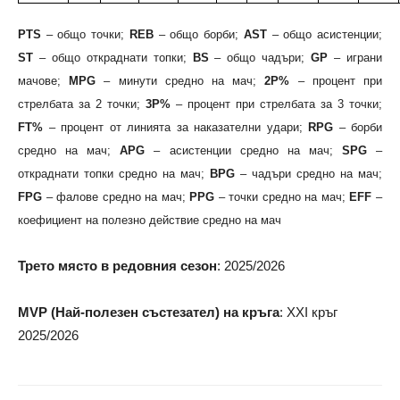
PTS
– общо точки;
REB
– общо борби;
AST
– общо асистенции;
ST
– общо откраднати топки;
BS
– общо чадъри;
GP
– играни
мачове;
MPG
– минути средно на мач;
2P%
– процент при
стрелбата за 2 точки;
3P%
– процент при стрелбата за 3 точки;
FT%
– процент от линията за наказателни удари;
RPG
– борби
средно на мач;
APG
– асистенции средно на мач;
SPG
–
откраднати топки средно на мач;
BPG
– чадъри средно на мач;
FPG
– фалове средно на мач;
PPG
– точки средно на мач;
EFF
–
коефициент на полезно действие средно на мач
Трето място в редовния сезон
: 2025/2026
MVP (Най-полезен състезател) на кръга
: XXI кръг
2025/2026