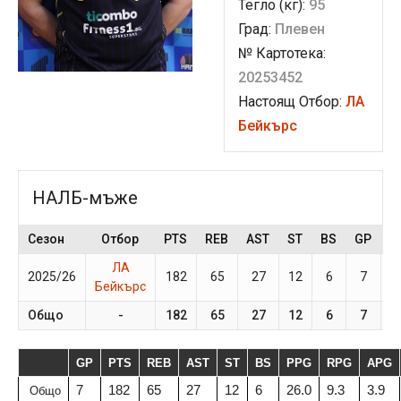
Тегло (кг):
95
Град:
Плевен
№ Картотека:
20253452
Настоящ Отбор:
ЛА
Бейкърс
НАЛБ-мъже
Сезон
Отбор
PTS
REB
AST
ST
BS
GP
M
ЛА
2025/26
182
65
27
12
6
7
3
Бейкърс
Общо
-
182
65
27
12
6
7
GP
PTS
REB
AST
ST
BS
PPG
RPG
APG
7
182
65
27
12
6
26.0
9.3
3.9
Общо