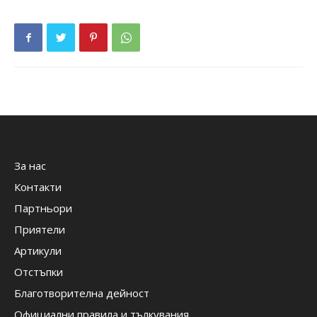
За нас
Контакти
Партньори
Приятели
Артикули
Отстъпки
Благотворителна дейност
Официални правила и тълкувания