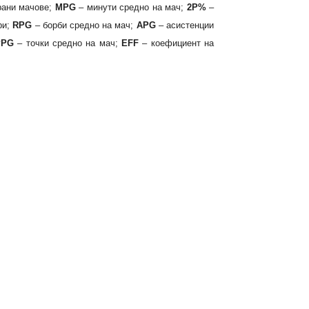
рани мачове;
MPG
– минути средно на мач;
2P%
–
ри;
RPG
– борби средно на мач;
APG
– асистенции
PPG
– точки средно на мач;
EFF
– коефициент на