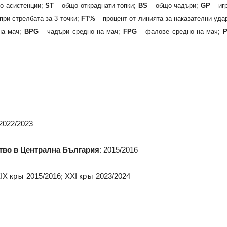
о асистенции;
ST
– общо откраднати топки;
BS
– общо чадъри;
GP
– иг
при стрелбата за 3 точки;
FT%
– процент от линията за наказателни уда
на мач;
BPG
– чадъри средно на мач;
FPG
– фалове средно на мач;
 2022/2023
ство в Централна България
: 2015/2016
XIX кръг 2015/2016; XXI кръг 2023/2024