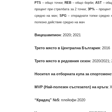
PTS
– общо точки;
REB
– общо борби;
AST
– общ
процент при стрелбата за 2 точки;
3P%
– процент 
средно на мач;
SPG
– откраднати топки средно 
полезно действие средно на мач
Вицешампион
: 2020; 2021
Трето място в Централна България
: 2016
Трето място в редовния сезон
: 2020/2021;
Носител на отборната купа за спортсмен
MVP (Най-полезен състезател) на кръга
: 
“Крадец” №5
: плейофи 2020