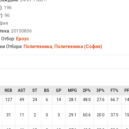
):
196
г):
96
фия
тека:
20150836
 Отбор:
Ероус
и Отбори:
Политехника
,
Политехника (София)
REB
AST
ST
BS
GP
MPG
2P%
3P%
FT%
P
127
49
24
6
14
28.1
48.0
27.6
66.7
14
31
11
2
0
3
29.1
60.6
20.0
37.5
15