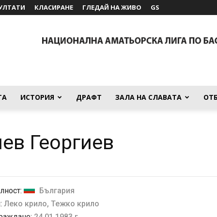
УЛТАТИ
КЛАСИРАНЕ
ГЛЕДАЙ НА ЖИВО
GS
ТА
ИСТОРИЯ
ДРАФТ
ЗАЛА НА СЛАВАТА
ОТ
ев Георгиев
лност:
България
:
Леко крило, Тежко крило
 раждане:
24.01.1983 г.