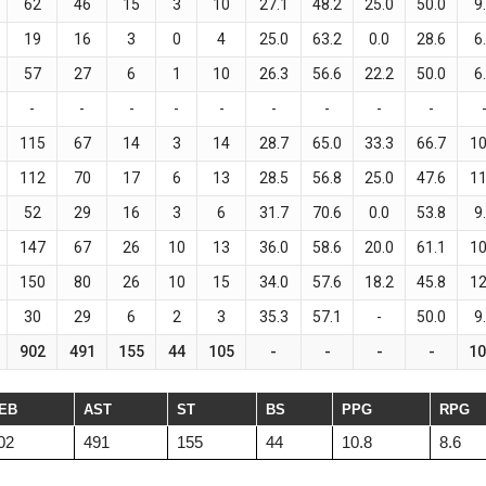
62
46
15
3
10
27.1
48.2
25.0
50.0
9
19
16
3
0
4
25.0
63.2
0.0
28.6
6
57
27
6
1
10
26.3
56.6
22.2
50.0
6
-
-
-
-
-
-
-
-
-
115
67
14
3
14
28.7
65.0
33.3
66.7
10
112
70
17
6
13
28.5
56.8
25.0
47.6
11
52
29
16
3
6
31.7
70.6
0.0
53.8
9
147
67
26
10
13
36.0
58.6
20.0
61.1
10
150
80
26
10
15
34.0
57.6
18.2
45.8
12
30
29
6
2
3
35.3
57.1
-
50.0
9
902
491
155
44
105
-
-
-
-
10
EB
AST
ST
BS
PPG
RPG
02
491
155
44
10.8
8.6