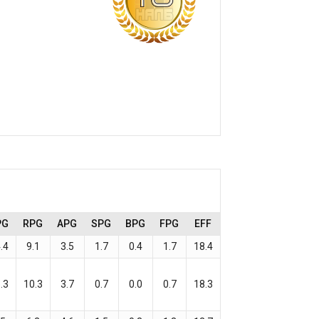
PG
RPG
APG
SPG
BPG
FPG
EFF
.4
9.1
3.5
1.7
0.4
1.7
18.4
.3
10.3
3.7
0.7
0.0
0.7
18.3