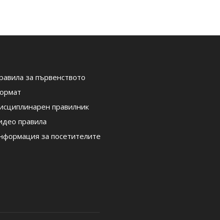
равила за първенството
ормат
исциплинарен правилник
идео правила
нформация за посетителите