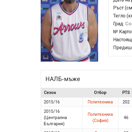
Ръст (см
Тегло (к
Град:
Со
№ Карто
Настоящ
Предишн
НАЛБ-мъже
Сезон
Отбор
PTS
2015/16
Политехника
202
2015/16
Политехника
(Централна
46
(София)
България)