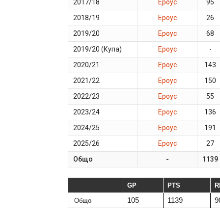
2017/18
Ероус
95
2018/19
Ероус
26
2019/20
Ероус
68
2019/20 (Купа)
Ероус
-
2020/21
Ероус
143
2021/22
Ероус
150
2022/23
Ероус
55
2023/24
Ероус
136
2024/25
Ероус
191
2025/26
Ероус
27
Общо
-
1139
GP
PTS
R
105
1139
9
Общо