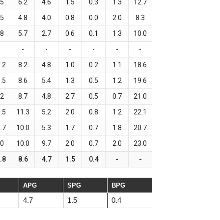
.5
6.2
4.6
1.5
0.3
1.3
12.7
.5
4.8
4.0
0.8
0.0
2.0
8.3
.8
5.7
2.7
0.6
0.1
1.3
10.0
-
-
-
-
-
-
-
.2
8.2
4.8
1.0
0.2
1.1
18.6
.5
8.6
5.4
1.3
0.5
1.2
19.6
.2
8.7
4.8
2.7
0.5
0.7
21.0
.5
11.3
5.2
2.0
0.8
1.2
22.1
.7
10.0
5.3
1.7
0.7
1.8
20.7
.0
10.0
9.7
2.0
0.7
2.0
23.0
.8
8.6
4.7
1.5
0.4
-
-
APG
SPG
BPG
4.7
1.5
0.4