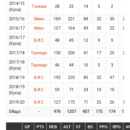
2014/15
Тънкаж
28
25
14
5
2
4
(Купа)
2015/16
Микс
169
221
84
32
30
27
2016/17
Микс
157
164
49
30
22
22
2016/17
В.И.С.
48
45
12
9
9
5
(Купа)
2017/18
Торнадо
130
206
41
17
25
22
2017/18
Торнадо
46
44
16
5
3
5
(Купа)
2018/19
В.И.С.
192
235
85
32
47
22
2018/19
В.И.С.
59
71
24
10
10
4
(Купа)
2019/20
В.И.С.
127
172
71
25
26
17
Общо
-
976
1207
407
175
174
133
GP
PTS
REB
AST
ST
BS
PPG
RPG
A