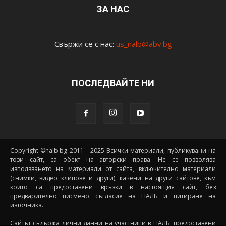
ЗА НАС
Свържи се с нас:
us_nalb@abv.bg
ПОСЛЕДВАЙТЕ НИ
Copyright ©nalb.bg 2011 - 2025 Всички материали, публикувани на
този сайт, са обект на авторски права. Не се позволява
използването на материали от сайта, включително материали
(снимки, видео клипове и други), качени на други сайтове, към
които са предоставени връзки в настоящия сайт, без
предварително писмено съгласие на НАЛБ и цитиране на
източника.
Сайтът съдържа лични данни на участници в НАЛБ, предоставени