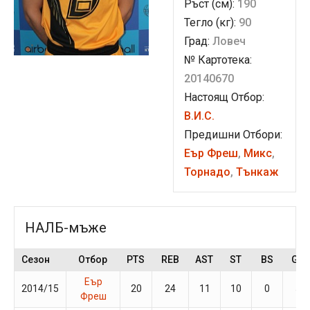
Ръст (см):
190
Тегло (кг):
90
Град:
Ловеч
№ Картотека:
20140670
Настоящ Отбор:
В.И.С.
Предишни Отбори:
Еър Фреш
,
Микс
,
Торнадо
,
Тънкаж
НАЛБ-мъже
Сезон
Отбор
PTS
REB
AST
ST
BS
GP
Еър
2014/15
20
24
11
10
0
5
Фреш