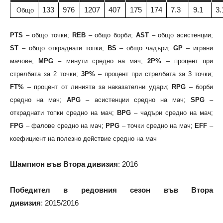
133
976
1207
407
175
174
7.3
9.1
3.
Общо
PTS
– общо точки;
REB
– общо борби;
AST
– общо асистенции;
ST
– общо откраднати топки;
BS
– общо чадъри;
GP
– играни
мачове;
MPG
– минути средно на мач;
2P%
– процент при
стрелбата за 2 точки;
3P%
– процент при стрелбата за 3 точки;
FT%
– процент от линията за наказателни удари;
RPG
– борби
средно на мач;
APG
– асистенции средно на мач;
SPG
–
откраднати топки средно на мач;
BPG
– чадъри средно на мач;
FPG
– фалове средно на мач;
PPG
– точки средно на мач;
EFF
–
коефициент на полезно действие средно на мач
Шампион във Втора дивизия
: 2016
Победител в редовния сезон във Втора
дивизия
: 2015/2016