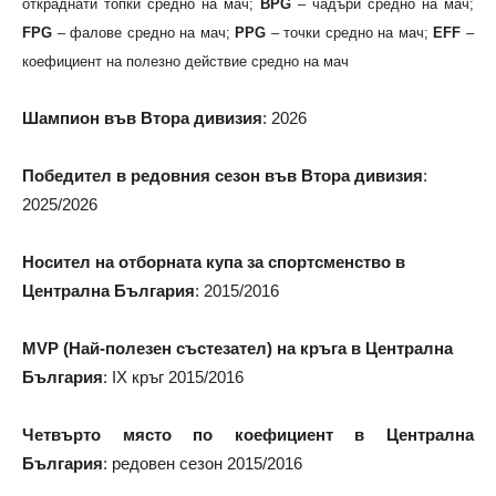
откраднати топки средно на мач;
BPG
– чадъри средно на мач;
FPG
– фалове средно на мач;
PPG
– точки средно на мач;
EFF
–
коефициент на полезно действие средно на мач
Шампион във Втора дивизия
: 2026
Победител в редовния сезон във Втора дивизия
:
2025/2026
Носител на отборната купа за спортсменство в
Централна България
: 2015/2016
MVP (Най-полезен състезател) на кръга в Централна
България
: IX кръг 2015/2016
Четвърто място по коефициент в Централна
България
: редовен сезон 2015/2016