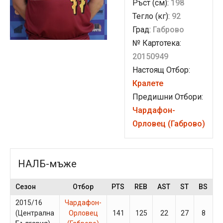
Ръст (см):
198
Тегло (кг):
92
Град:
Габрово
№ Картотека:
20150949
Настоящ Отбор:
Кралете
Предишни Отбори:
Чардафон-
Орловец (Габрово)
НАЛБ-мъже
Сезон
Отбор
PTS
REB
AST
ST
BS
G
2015/16
Чардафон-
(Централна
Орловец
141
125
22
27
8
1