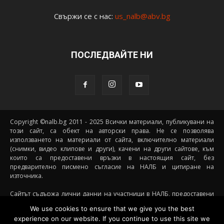
Свържи се с нас:
us_nalb@abv.bg
ПОСЛЕДВАЙТЕ НИ
Copyright ©nalb.bg 2011 - 2025 Всички материали, публикувани на
този сайт, са обект на авторски права. Не се позволява
използването на материали от сайта, включително материали
(снимки, видео клипове и други), качени на други сайтове, към
които са предоставени връзки в настоящия сайт, без
предварително писмено съгласие на НАЛБ и цитиране на
източника.
Сайтът съдържа лични данни на участници в НАЛБ, предоставени
доброволно от самите тях (и със съгласието на техните родители, в
We use cookies to ensure that we give you the best
случай че става дума за непълнолетни участници) посредством
experience on our website. If you continue to use this site we
подписани декларации за участие, съгласявайки се данните им да