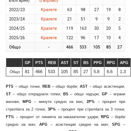
България)
(Габрово)
2022/23
Кралете
63
98
27
19
8
1
2023/24
Кралете
21
51
9
9
2
1
2024/25
Кралете
119
163
30
20
5
2
2025/26
Кралете
122
96
17
10
4
2
Общо
-
466
533
105
85
27
8
GP
PTS
REB
AST
ST
BS
PPG
RPG
APG
81
466
533
105
85
27
5.8
6.6
1.3
Общо
PTS
– общо точки;
REB
– общо борби;
AST
– общо асистенции;
ST
– общо откраднати топки;
BS
– общо чадъри;
GP
– играни
мачове;
MPG
– минути средно на мач;
2P%
– процент при
стрелбата за 2 точки;
3P%
– процент при стрелбата за 3 точки;
FT%
– процент от линията за наказателни удари;
RPG
– борби
средно на мач;
APG
– асистенции средно на мач;
SPG
–