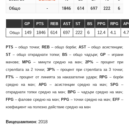
Общо
-
1846
614
697
222
6
GP
PTS
REB
AST
ST
BS
PPG
RPG
AP
149
1846
614
697
222
6
12.4
4.1
4.7
Общо
PTS
– общо точки;
REB
– общо борби;
AST
– общо асистенции;
ST
– общо откраднати топки;
BS
– общо чадъри;
GP
– играни
мачове;
MPG
– минути средно на мач;
2P%
– процент при
стрелбата за 2 точки;
3P%
– процент при стрелбата за 3 точки;
FT%
– процент от линията за наказателни удари;
RPG
– борби
средно на мач;
APG
– асистенции средно на мач;
SPG
–
откраднати топки средно на мач;
BPG
– чадъри средно на мач;
FPG
– фалове средно на мач;
PPG
– точки средно на мач;
EFF
–
коефициент на полезно действие средно на мач
Вицешампион
: 2018