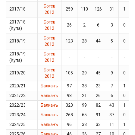
Ботев
2017/18
259
110
126
31
1
2012
2017/18
Ботев
26
2
6
3
0
(Купа)
2012
Ботев
2018/19
123
28
44
5
0
2012
2018/19
Ботев
-
-
-
-
-
(Купа)
2012
Ботев
2019/20
105
29
45
9
0
2012
2020/21
Балканъ
97
38
23
7
1
2021/22
Балканъ
98
21
26
6
0
2022/23
Балканъ
323
99
82
43
1
2023/24
Балканъ
268
65
91
37
0
2024/25
Балканъ
96
33
33
11
1
2025/26
Балканъ
46
26
27
10
0