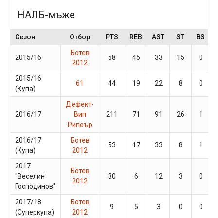
НАЛБ-мъже
Сезон
Отбор
PTS
REB
AST
ST
BS
Ботев
2015/16
58
45
33
15
0
2012
2015/16
61
44
19
22
8
0
(Купа)
Дефект-
2016/17
Вип
211
71
91
26
1
Рипеър
2016/17
Ботев
53
17
33
8
1
(Купа)
2012
2017
Ботев
"Веселин
30
6
12
3
0
2012
Господинов"
2017/18
Ботев
9
5
3
0
0
(Суперкупа)
2012