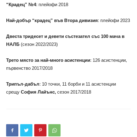
“Крадец” №4
: плейофи 2018
Най-добър “крадец” във Втора дивизия
: плейофи 2023
Двеста тридесет и девети състезател със 100 мача в
НАЛБ
(сезон 2022/2023)
Трето място за най-много асистенции
: 126 асистенции,
първенство 2017/2018
Трипъл-дабъл
: 10 точки, 11 борби и 11 асистенции
срещу
София Лайънс
,
сезон 2017/2018