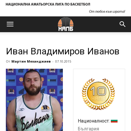
Иван Владимиров Иванов
От
Мартин Механджиев
-
07.10.2015
Националност:
България