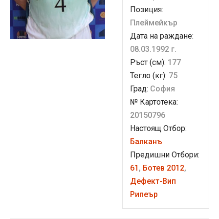
Позиция:
Плеймейкър
Дата на раждане:
08.03.1992 г.
Ръст (см):
177
Тегло (кг):
75
Град:
София
№ Картотека:
20150796
Настоящ Отбор:
Балканъ
Предишни Отбори:
61
,
Ботев 2012
,
Дефект-Вип
Рипеър