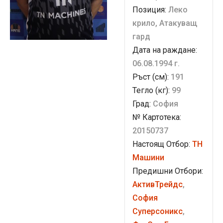
Позиция:
Леко
крило, Атакуващ
гард
Дата на раждане:
06.08.1994 г.
Ръст (см):
191
Тегло (кг):
99
Град:
София
№ Картотека:
20150737
Настоящ Отбор:
ТН
Машини
Предишни Отбори:
АктивТрейдс
,
София
Суперсоникс
,