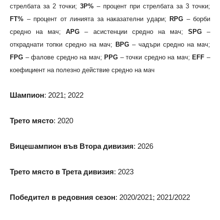
стрелбата за 2 точки;
3P%
– процент при стрелбата за 3 точки;
FT%
– процент от линията за наказателни удари;
RPG
– борби
средно на мач;
APG
– асистенции средно на мач;
SPG
–
откраднати топки средно на мач;
BPG
– чадъри средно на мач;
FPG
– фалове средно на мач;
PPG
– точки средно на мач;
EFF
–
коефициент на полезно действие средно на мач
Шампион
: 2021; 2022
Трето място
: 2020
Вицешампион във Втора дивизия
: 2026
Трето място в Трета дивизия
: 2023
Победител в редовния сезон
: 2020/2021; 2021/2022