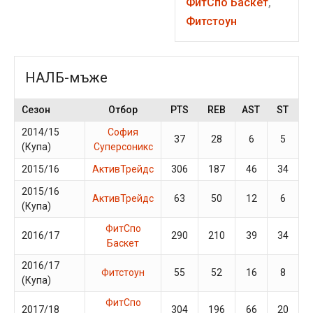
ФитСпо Баскет
,
Фитстоун
НАЛБ-мъже
Сезон
Отбор
PTS
REB
AST
ST
2014/15
София
37
28
6
5
(Купа)
Суперсоникс
2015/16
АктивТрейдс
306
187
46
34
2015/16
АктивТрейдс
63
50
12
6
(Купа)
ФитСпо
2016/17
290
210
39
34
Баскет
2016/17
Фитстоун
55
52
16
8
(Купа)
ФитСпо
2017/18
304
196
66
20