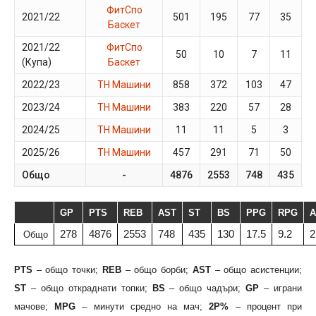
ФитСпо
2021/22
501
195
77
35
Баскет
2021/22
ФитСпо
50
10
7
11
(Купа)
Баскет
2022/23
ТН Машини
858
372
103
47
2023/24
ТН Машини
383
220
57
28
2024/25
ТН Машини
11
11
5
3
2025/26
ТН Машини
457
291
71
50
Общо
-
4876
2553
748
435
1
GP
PTS
REB
AST
ST
BS
PPG
RPG
278
4876
2553
748
435
130
17.5
9.2
2
Общо
PTS
– общо точки;
REB
– общо борби;
AST
– общо асистенции;
ST
– общо откраднати топки;
BS
– общо чадъри;
GP
– играни
мачове;
MPG
– минути средно на мач;
2P%
– процент при