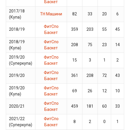
Баскет
2017/18
ТН Машини
82
33
20
6
(Купа)
ФитСпо
2018/19
359
203
55
45
Баскет
2018/19
ФитСпо
208
75
23
14
(Купа)
Баскет
2019/20
ФитСпо
15
3
1
2
(Суперкупа)
Баскет
ФитСпо
2019/20
361
208
72
43
Баскет
2019/20
ФитСпо
69
26
12
10
(Купа)
Баскет
ФитСпо
2020/21
459
181
60
33
Баскет
2021/22
ФитСпо
8
2
0
1
(Суперкупа)
Баскет