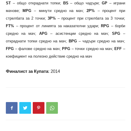
ST
– общо откраднати топки;
BS
– общо чадъри;
GP
– играни
мачове;
MPG
– минути средно на мач;
2P%
– процент при
стрелбата за 2 точки;
3P%
– процент при стрелбата за 3 точки;
FT%
– процент от линията за наказателни удари;
RPG
– борби
средно на мач;
APG
– асистенции средно на мач;
SPG
–
откраднати топки средно на мач;
BPG
– чадъри средно на мач;
FPG
– фалове средно на мач;
PPG
– точки средно на мач;
EFF
–
коефициент на полезно действие средно на мач
Финалист за Купата
: 2014