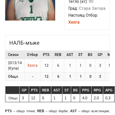
Тегло (кг):
90
Град:
Стара Загора
Настоящ Отбор:
Хелга
НАЛБ-мъже
Сезон
Отбор
PTS
REB
AST
ST
BS
GP
MP
2013/14
Хелга
12
6
1
1
0
3
15.
(Купа)
Общо
-
12
6
1
1
0
3
-
GP
PTS
REB
AST
ST
BS
PPG
RPG
APG
3
12
6
1
1
0
4.0
2.0
0.3
Общо
PTS
– общо точки;
REB
– общо борби;
AST
– общо асистенции;