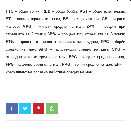
PTS
– общо точки;
REB
– общо борби;
AST
– общо асистенции;
ST
– общо откраднати топки;
BS
– общо чадъри;
GP
– играни
мачове;
MPG
– минути средно на мач;
2P%
– процент при
стрелбата за 2 точки;
3P%
– процент при стрелбата за 3 точки;
FT%
– процент от линията за наказателни удари;
RPG
– борби
средно на мач;
APG
– асистенции средно на мач;
SPG
–
откраднати топки средно на мач;
BPG
– чадъри средно на мач;
FPG
– фалове средно на мач;
PPG
– точки средно на мач;
EFF
–
коефициент на полезно действие средно на мач