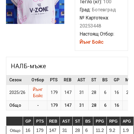
Тегло (кг):
100
Град:
Ботевград
№ Картотека:
20253448
Настоящ Отбор:
Йънг Бойс
НАЛБ-мъже
Сезон
Отбор
PTS
REB
AST
ST
BS
GP
MP
Йънг
2025/26
179
147
31
28
6
16
26.
Бойс
Общо
-
179
147
31
28
6
16
-
GP
PTS
REB
AST
ST
BS
PPG
RPG
APG
16
179
147
31
28
6
11.2
9.2
1.9
Общо