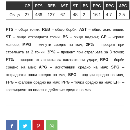
GP
PTS
REB
AST
ST
BS
PPG
RPG
APG
27
436
127
67
48
2
16.1
4.7
2.5
Общо
PTS
– общо точки;
REB
– общо борби;
AST
– общо асистенции;
ST
– общо откраднати топки;
BS
– общо чадъри;
GP
– играни
мачове;
MPG
– минути средно на мач;
2P%
– процент при
стрелбата за 2 точки;
3P%
– процент при стрелбата за 3 точки;
FT%
– процент от линията за наказателни удари;
RPG
– борби
средно на мач;
APG
– асистенции средно на мач;
SPG
–
откраднати топки средно на мач;
BPG
– чадъри средно на мач;
FPG
– фалове средно на мач;
PPG
– точки средно на мач;
EFF
–
коефициент на полезно действие средно на мач