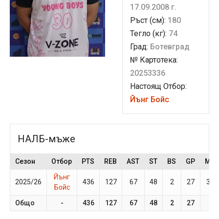
17.09.2008 г.
Ръст (см):
180
Тегло (кг):
74
Град:
Ботевград
№ Картотека:
20253336
Настоящ Отбор:
Йънг Бойс
НАЛБ-мъже
Сезон
Отбор
PTS
REB
AST
ST
BS
GP
MP
Йънг
2025/26
436
127
67
48
2
27
31.
Бойс
Общо
-
436
127
67
48
2
27
-