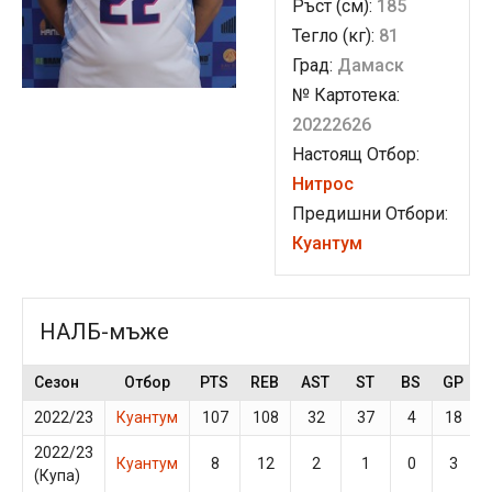
Ръст (см):
185
Тегло (кг):
81
Град:
Дамаск
№ Картотека:
20222626
Настоящ Отбор:
Нитрос
Предишни Отбори:
Куантум
НАЛБ-мъже
Сезон
Отбор
PTS
REB
AST
ST
BS
GP
2022/23
Куантум
107
108
32
37
4
18
2022/23
Куантум
8
12
2
1
0
3
(Купа)