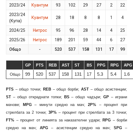
2023/24
Куантум
93
102
29
27
2
22
2023/24
Куантум
28
18
8
8
1
4
(Купа)
2024/25
Нитрос
95
96
28
14
4
25
2025/26
Нитрос
189
201
59
44
6
27
Общо
-
520
537
158
131
17
99
GP
PTS
REB
AST
ST
BS
PPG
RPG
APG
99
520
537
158
131
17
5.3
5.4
1.6
Общо
PTS
– общо точки;
REB
– общо борби;
AST
– общо асистенции;
ST
– общо откраднати топки;
BS
– общо чадъри;
GP
– играни
мачове;
MPG
– минути средно на мач;
2P%
– процент при
стрелбата за 2 точки;
3P%
– процент при стрелбата за 3 точки;
FT%
– процент от линията за наказателни удари;
RPG
– борби
средно на мач;
APG
– асистенции средно на мач;
SPG
–