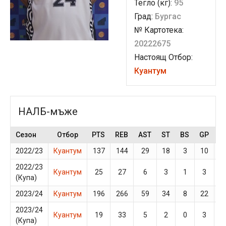
Тегло (кг):
95
Град:
Бургас
№ Картотека:
20222675
Настоящ Отбор:
Куантум
НАЛБ-мъже
Сезон
Отбор
PTS
REB
AST
ST
BS
GP
M
2022/23
Куантум
137
144
29
18
3
10
3
2022/23
Куантум
25
27
6
3
1
3
4
(Купа)
2023/24
Куантум
196
266
59
34
8
22
2
2023/24
Куантум
19
33
5
2
0
3
3
(Купа)