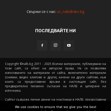
Свържи се с нас:
us_nalb@abv.bg
ПОСЛЕДВАЙТЕ НИ
Copyright ©nalb.bg 2011 - 2025 Всички материали, публикувани на
този сайт, са обект на авторски права. Не се позволява
използването на материали от сайта, включително материали
(снимки, видео клипове и други), качени на други сайтове, към
които са предоставени връзки в настоящия сайт, без
предварително писмено съгласие на НАЛБ и цитиране на
източника.
Сайтът съдържа лични данни на участници в НАЛБ, предоставени
доброволно от самите тях (и със съгласието на техните родители, в
We use cookies to ensure that we give you the best
случай че става дума за непълнолетни участници) посредством