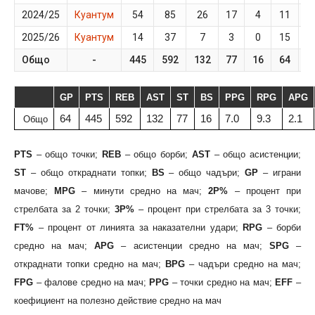
2024/25
Куантум
54
85
26
17
4
11
2
2025/26
Куантум
14
37
7
3
0
15
9
Общо
-
445
592
132
77
16
64
GP
PTS
REB
AST
ST
BS
PPG
RPG
APG
64
445
592
132
77
16
7.0
9.3
2.1
Общо
PTS
– общо точки;
REB
– общо борби;
AST
– общо асистенции;
ST
– общо откраднати топки;
BS
– общо чадъри;
GP
– играни
мачове;
MPG
– минути средно на мач;
2P%
– процент при
стрелбата за 2 точки;
3P%
– процент при стрелбата за 3 точки;
FT%
– процент от линията за наказателни удари;
RPG
– борби
средно на мач;
APG
– асистенции средно на мач;
SPG
–
откраднати топки средно на мач;
BPG
– чадъри средно на мач;
FPG
– фалове средно на мач;
PPG
– точки средно на мач;
EFF
–
коефициент на полезно действие средно на мач