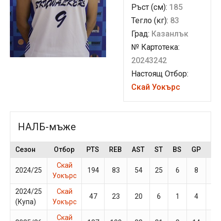
Ръст (см):
185
Тегло (кг):
83
Град:
Казанлък
№ Картотека:
20243242
Настоящ Отбор:
Скай Уокърс
НАЛБ-мъже
Сезон
Отбор
PTS
REB
AST
ST
BS
GP
MP
Скай
2024/25
194
83
54
25
6
8
34
Уокърс
2024/25
Скай
47
23
20
6
1
4
22
(Купа)
Уокърс
Скай