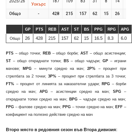
2025/26
187
109
83
31
8
14
27
Уокърс
Общо
-
428
215
157
62
15
26
-
GP
PTS
REB
AST
ST
BS
PPG
RPG
APG
26
428
215
157
62
15
16.5
8.3
6.0
Общо
PTS
– общо точки;
REB
– общо борби;
AST
– общо асистенции;
ST
– общо откраднати топки;
BS
– общо чадъри;
GP
– играни
мачове;
MPG
– минути средно на мач;
2P%
– процент при
стрелбата за 2 точки;
3P%
– процент при стрелбата за 3 точки;
FT%
– процент от линията за наказателни удари;
RPG
– борби
средно на мач;
APG
– асистенции средно на мач;
SPG
–
откраднати топки средно на мач;
BPG
– чадъри средно на мач;
FPG
– фалове средно на мач;
PPG
– точки средно на мач;
EFF
–
коефициент на полезно действие средно на мач
Второ място в редовния сезон във Втора дивизия
: