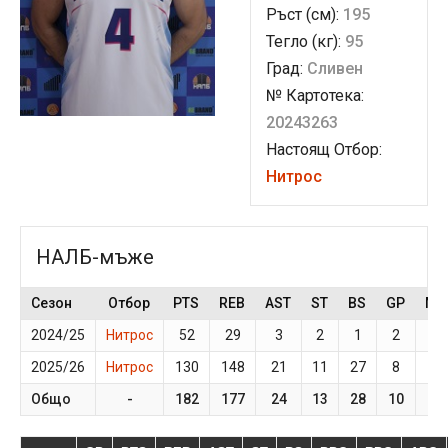
Ръст (см):
195
Тегло (кг):
95
Град:
Сливен
№ Картотека:
20243263
Настоящ Отбор:
Нитрос
НАЛБ-мъже
Сезон
Отбор
PTS
REB
AST
ST
BS
GP
MP
2024/25
Нитрос
52
29
3
2
1
2
30.
2025/26
Нитрос
130
148
21
11
27
8
34.
Общо
-
182
177
24
13
28
10
-