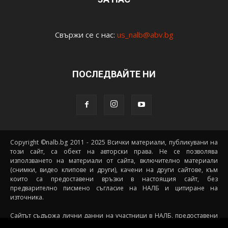
Свържи се с нас:
us_nalb@abv.bg
ПОСЛЕДВАЙТЕ НИ
Copyright ©nalb.bg 2011 - 2025 Всички материали, публикувани на
този сайт, са обект на авторски права. Не се позволява
използването на материали от сайта, включително материали
(снимки, видео клипове и други), качени на други сайтове, към
които са предоставени връзки в настоящия сайт, без
предварително писмено съгласие на НАЛБ и цитиране на
източника.
Сайтът съдържа лични данни на участници в НАЛБ, предоставени
доброволно от самите тях (и със съгласието на техните родители, в