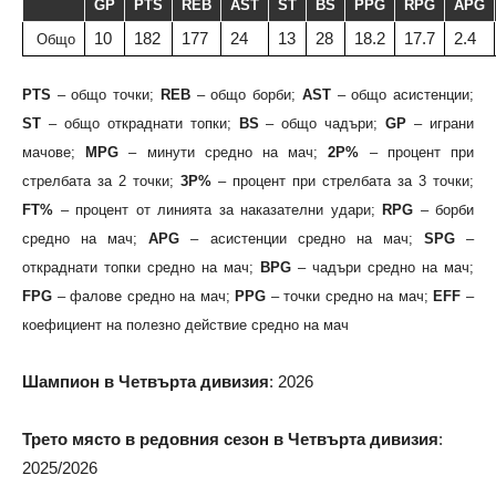
GP
PTS
REB
AST
ST
BS
PPG
RPG
APG
10
182
177
24
13
28
18.2
17.7
2.4
Общо
PTS
– общо точки;
REB
– общо борби;
AST
– общо асистенции;
ST
– общо откраднати топки;
BS
– общо чадъри;
GP
– играни
мачове;
MPG
– минути средно на мач;
2P%
– процент при
стрелбата за 2 точки;
3P%
– процент при стрелбата за 3 точки;
FT%
– процент от линията за наказателни удари;
RPG
– борби
средно на мач;
APG
– асистенции средно на мач;
SPG
–
откраднати топки средно на мач;
BPG
– чадъри средно на мач;
FPG
– фалове средно на мач;
PPG
– точки средно на мач;
EFF
–
коефициент на полезно действие средно на мач
Шампион в Четвърта дивизия
: 2026
Трето място в редовния сезон в Четвърта дивизия
:
2025/2026