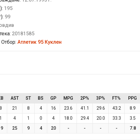
):
195
г):
99
овдив
тека:
20181585
 Отбор:
Атлетик 95 Куклен
EB
AST
ST
BS
GP
MPG
2P%
3P%
FT%
PPG
8
21
8
4
16
23.6
41.1
29.6
43.2
8.9
1
4
1
0
4
18.0
29.4
20.0
33.3
3.5
19
25
9
4
20
-
-
-
-
7.8