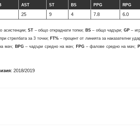
B
AST
ST
BS
PPG
RPG
25
9
4
7.8
6.0
о асистенции;
ST
– общо откраднати топки;
BS
– общо чадъри;
GP
– иг
при стрелбата за 3 точки;
FT%
– процент от линията за наказателни уда
на мач;
BPG
– чадъри средно на мач;
FPG
– фалове средно на мач;
визия
: 2018/2019