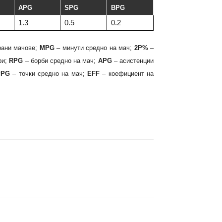
APG
SPG
BPG
1.3
0.5
0.2
рани мачове;
MPG
– минути средно на мач;
2P%
–
ри;
RPG
– борби средно на мач;
APG
– асистенции
PPG
– точки средно на мач;
EFF
– коефициент на