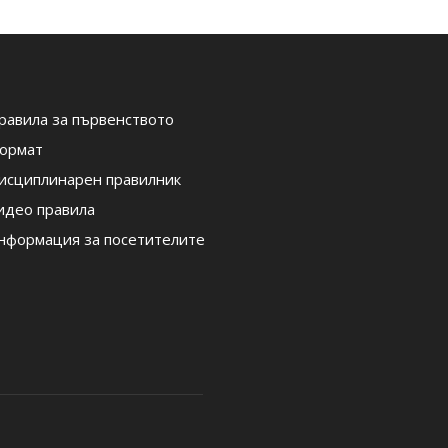
равила за първенството
ормат
исциплинарен правилник
идео правила
нформация за посетителите