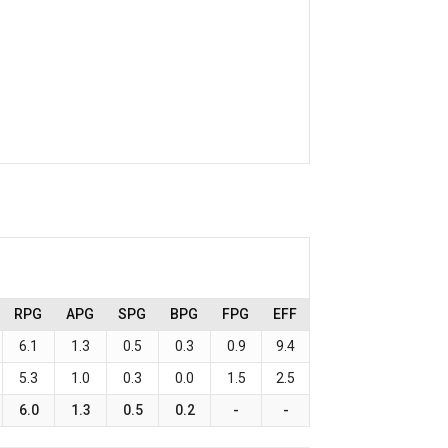
RPG
APG
SPG
BPG
FPG
EFF
6.1
1.3
0.5
0.3
0.9
9.4
5.3
1.0
0.3
0.0
1.5
2.5
6.0
1.3
0.5
0.2
-
-