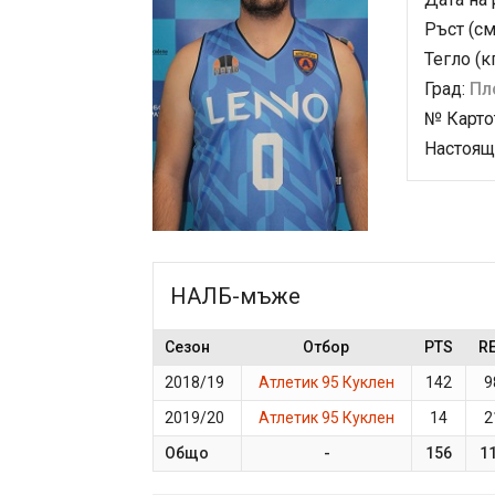
Ръст (см
Тегло (к
Град:
Пл
№ Карто
Настоящ
НАЛБ-мъже
Сезон
Отбор
PTS
R
2018/19
Атлетик 95 Куклен
142
9
2019/20
Атлетик 95 Куклен
14
2
Общо
-
156
1