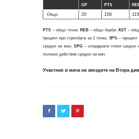
GP
PTS
RE
20
156
119
Общо
PTS
– общо точки;
REB
– общо борби;
AST
– общ
процент при стрелбата за 2 точки;
3P%
– процент 
средно на мач;
SPG
– откраднати топки средно 
полезно действие средно на мач
Участник в мача на звездите на Втора ди