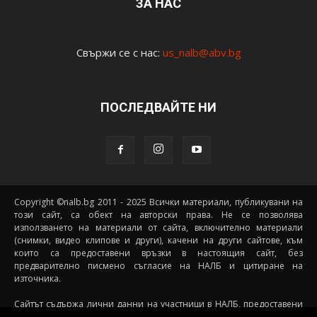
ЗА НАС
Свържи се с нас:
us_nalb@abv.bg
ПОСЛЕДВАЙТЕ НИ
Copyright ©nalb.bg 2011 - 2025 Всички материали, публикувани на
този сайт, са обект на авторски права. Не се позволява
използването на материали от сайта, включително материали
(снимки, видео клипове и други), качени на други сайтове, към
които са предоставени връзки в настоящия сайт, без
предварително писмено съгласие на НАЛБ и цитиране на
източника.
Сайтът съдържа лични данни на участници в НАЛБ, предоставени
доброволно от самите тях (и със съгласието на техните родители, в