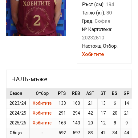
Ръст (см):
194
Тегло (кг):
80
Град:
София
№ Картотека:
20232810
Настоящ Отбор:
Хобитите
НАЛБ-мъже
Сезон
Отбор
PTS
REB
AST
ST
BS
GP
2023/24
Хобитите
133
160
21
13
6
14
2024/25
Хобитите
291
294
42
17
20
21
2025/26
Хобитите
168
143
20
12
8
9
Общо
-
592
597
83
42
34
44