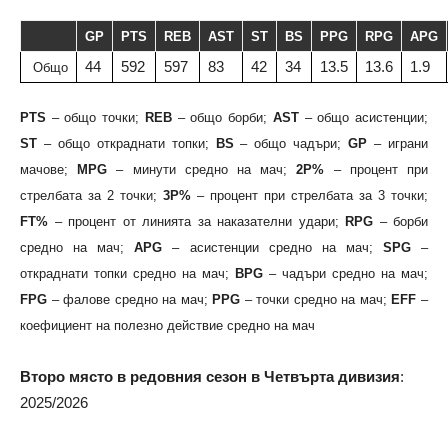
GP
PTS
REB
AST
ST
BS
PPG
RPG
APG
44
592
597
83
42
34
13.5
13.6
1.9
Общо
PTS
– общо точки;
REB
– общо борби;
AST
– общо асистенции;
ST
– общо откраднати топки;
BS
– общо чадъри;
GP
– играни
мачове;
MPG
– минути средно на мач;
2P%
– процент при
стрелбата за 2 точки;
3P%
– процент при стрелбата за 3 точки;
FT%
– процент от линията за наказателни удари;
RPG
– борби
средно на мач;
APG
– асистенции средно на мач;
SPG
–
откраднати топки средно на мач;
BPG
– чадъри средно на мач;
FPG
– фалове средно на мач;
PPG
– точки средно на мач;
EFF
–
коефициент на полезно действие средно на мач
Второ място в редовния сезон в Четвърта дивизия
:
2025/2026