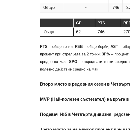
Общо
-
746
2
GP
PTS
RE
62
746
27
Общо
PTS
– общо точки;
REB
– общо борби;
AST
– общ
процент при стрелбата за 2 точки;
3P%
– процент 
средно на мач;
SPG
– откраднати топки средно 
полезно действие средно на мач
Второ място в редовния сезон в Четвърт
MVP (Най-полезен състезател) на кръга 
Подавач №5 в Четвърта дивизия
: редове
Трето място за най-висок процент при из