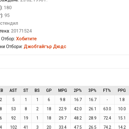
):
180
г):
95
стендил
тека:
20171524
 Отбор:
Хобитите
и Отбори:
Джобтайгър Дюдс
EB
AST
ST
BS
GP
MPG
2P%
3P%
FT%
PPG
2
5
1
1
6
9.8
16.7
16.7
-
1.8
8
53
8
2
18
22.9
42.0
26.1
63.0
10.0
6
92
19
1
18
29.7
48.2
28.9
72.4
15.1
4
102
41
3
20
33.4
47.5
26.5
74.2
14.2