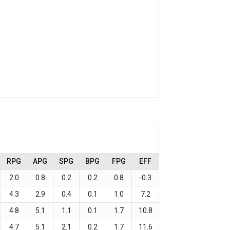
RPG
APG
SPG
BPG
FPG
EFF
2.0
0.8
0.2
0.2
0.8
-0.3
4.3
2.9
0.4
0.1
1.0
7.2
4.8
5.1
1.1
0.1
1.7
10.8
4.7
5.1
2.1
0.2
1.7
11.6