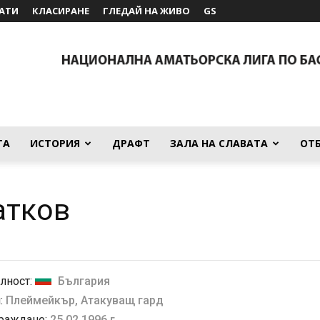
АТИ
КЛАСИРАНЕ
ГЛЕДАЙ НА ЖИВО
GS
ТА
ИСТОРИЯ
ДРАФТ
ЗАЛА НА СЛАВАТА
ОТ
атков
лност:
България
:
Плеймейкър, Атакуващ гард
 раждане:
25.02.1996 г.