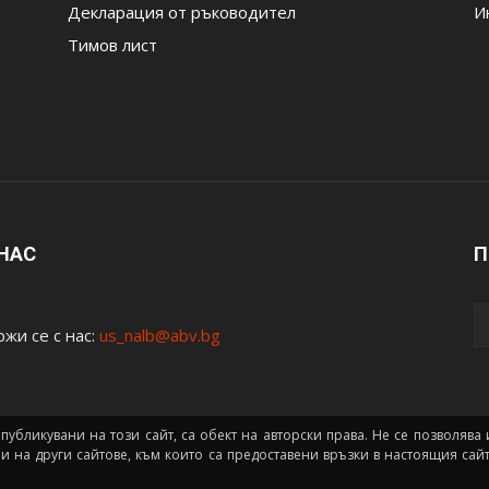
Декларация от ръководител
И
Тимов лист
 НАС
П
жи се с нас:
us_nalb@abv.bg
 публикувани на този сайт, са обект на авторски права. Не се позволяв
ни на други сайтове, към които са предоставени връзки в настоящия са