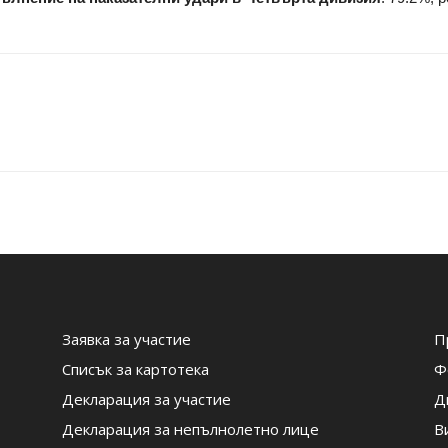
Заявка за участие
П
Списък за картотека
Ф
Декларация за участие
Д
Декларация за непълнолетно лице
В