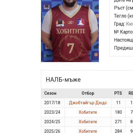
Ръст (см
Тегло (к
Град:
Кю
№ Карто
Настоящ
Предишн
НАЛБ-мъже
Сезон
Отбор
PTS
R
2017/18
Джобтайгър Дюдс
11
1
2023/24
Хобитите
180
7
2024/25
Хобитите
271
8
2025/26
Хобитите
284
9