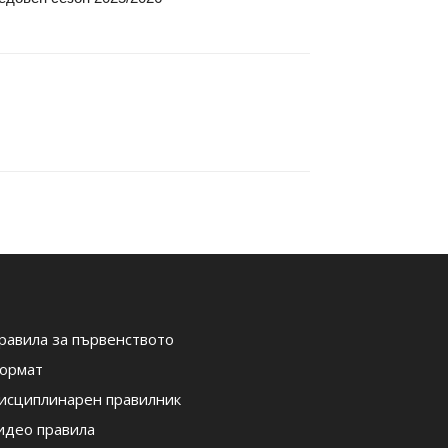
равила за първенството
ормат
исциплинарен правилник
идео правила