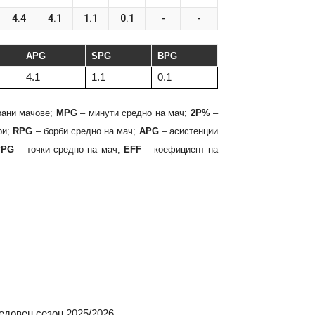
4.4
4.1
1.1
0.1
-
-
APG
SPG
BPG
4.1
1.1
0.1
рани мачове;
MPG
– минути средно на мач;
2P%
–
ри;
RPG
– борби средно на мач;
APG
– асистенции
PPG
– точки средно на мач;
EFF
– коефициент на
редовен сезон 2025/2026