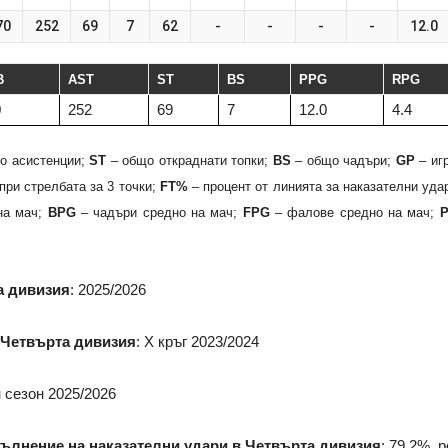
70
252
69
7
62
-
-
-
-
12.0
B
AST
ST
BS
PPG
RPG
0
252
69
7
12.0
4.4
о асистенции;
ST
– общо откраднати топки;
BS
– общо чадъри;
GP
– иг
при стрелбата за 3 точки;
FT%
– процент от линията за наказателни уда
на мач;
BPG
– чадъри средно на мач;
FPG
– фалове средно на мач;
а дивизия
: 2025/2026
в Четвърта дивизия
: X кръг 2023/2024
н сезон 2025/2026
пълнение на наказателни удари в Четвърта дивизия
: 79.2%, 